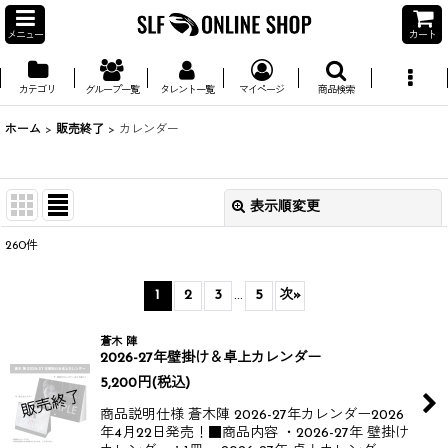
メニュー
カート
カテゴリ
グループ一覧
タレント一覧
マイページ
商品検索
ホーム
>
販売終了
>
カレンダー
表示順変更
閉じる
260
件
並び順
:
1
2
3
...
5
次
»
絞り込む
蒼木 陣
2026-27年壁掛け＆卓上カレンダー
5,200
円
(税込)
商品説明仕様 蒼木陣 2026-27年カレンダー​ 2026
年4月22日発売！​ ■商品内容 ・2026-27年 壁掛け