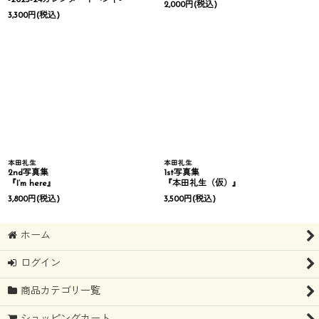
-2023-24カレンダーイベント-
2,000
円
(税込)
3,300
円
(税込)
本田礼生
本田礼生
2nd写真集
1st写真集
『I’m here』
『本田礼生（仮）』
3,800
円
(税込)
3,500
円
(税込)
ホーム
ログイン
商品カテゴリ一覧