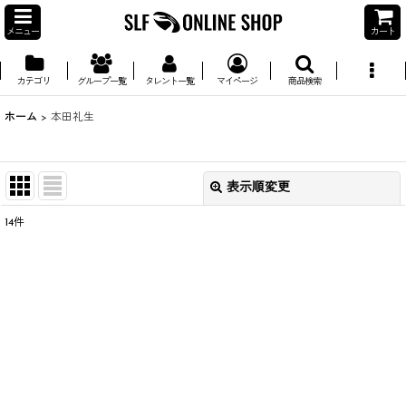
メニュー
カート
カテゴリ
グループ一覧
タレント一覧
マイページ
商品検索
ホーム
>
本田礼生
表示順変更
閉じる
14
件
並び順
:
絞り込む