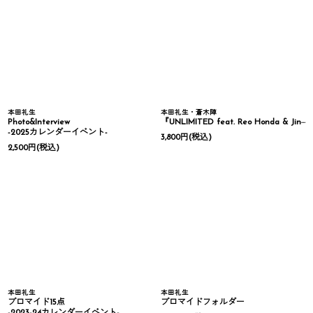
本田礼生
本田礼生・蒼木陣
Photo&Interview
『UNLIMITED feat. Reo Honda & Jin Aoki』PHOTO BOOK
-2025カレンダーイベント-
3,800
円
(税込)
2,500
円
(税込)
本田礼生
本田礼生
ブロマイド15点
ブロマイドフォルダー