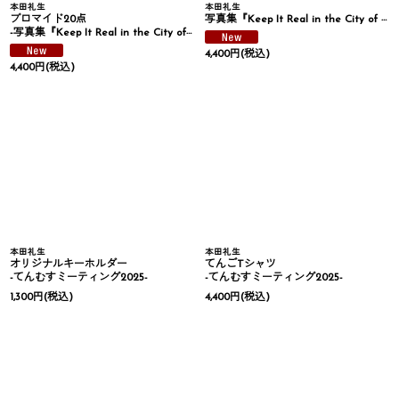
本田礼生
本田礼生
ブロマイド20点
写真集『Keep It Real in the City of Angels』
-写真集『Keep It Real in the City of Angels』手渡し会-
4,400
円
(税込)
4,400
円
(税込)
本田礼生
本田礼生
オリジナルキーホルダー
てんごTシャツ
-てんむすミーティング2025-
-てんむすミーティング2025-
1,300
円
(税込)
4,400
円
(税込)