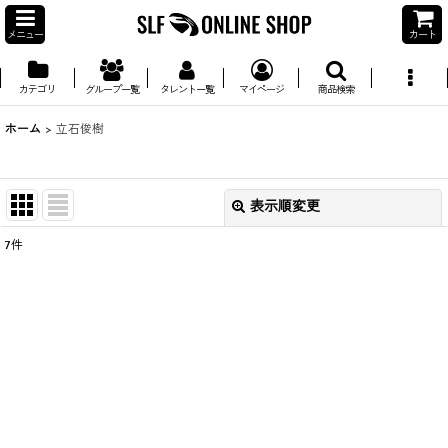
メニュー
カート
カテゴリ
グループ一覧
タレント一覧
マイページ
商品検索
ホーム
>
立石俊樹
表示順変更
閉じる
7
件
並び順
:
絞り込む