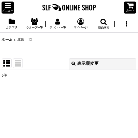
メニュー
カート
カテゴリ
グループ一覧
タレント一覧
マイページ
商品検索
ホーム
>
北園 涼
表示順変更
閉じる
9
件
並び順
:
絞り込む