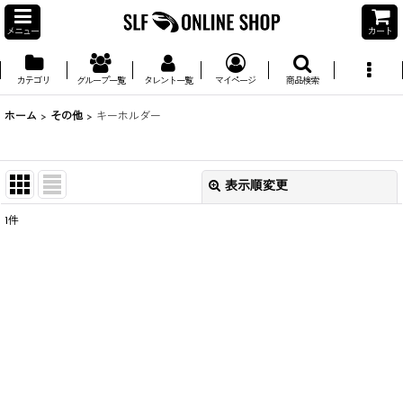
メニュー
カート
カテゴリ
グループ一覧
タレント一覧
マイページ
商品検索
ホーム
>
その他
>
キーホルダー
表示順変更
閉じる
1
件
並び順
:
絞り込む