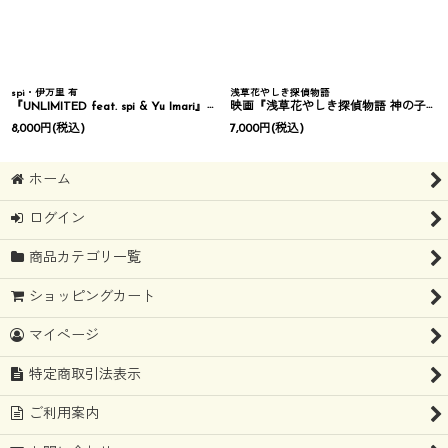
spi・伊万里 有
浅草花やしき探偵物語
『UNLIMITED feat. spi & Yu Imari』Blu-ray
映画『浅草花やしき探偵物語 神の子は傷ついて』Blu-ray
8,000
円
(税込)
7,000
円
(税込)
ホーム
ログイン
商品カテゴリ一覧
ショッピングカート
マイページ
特定商取引法表示
ご利用案内