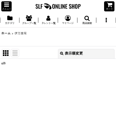
メニュー
カート
カテゴリ
グループ一覧
タレント一覧
マイページ
商品検索
ホーム
>
伊万里有
表示順変更
閉じる
6
件
並び順
:
絞り込む