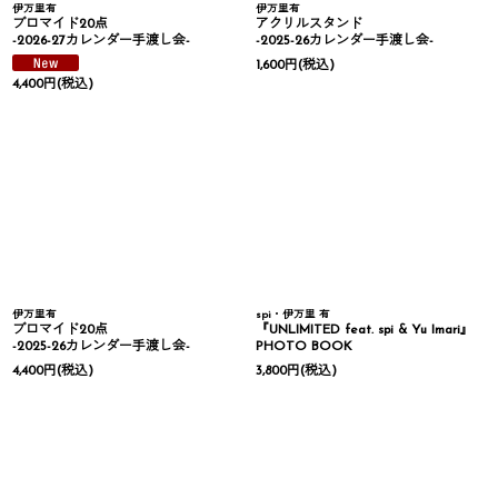
伊万里有
伊万里有
ブロマイド20点
アクリルスタンド
-2026-27カレンダー手渡し会-
-2025-26カレンダー手渡し会-
1,600
円
(税込)
4,400
円
(税込)
伊万里有
spi・伊万里 有
ブロマイド20点
『UNLIMITED feat. spi & Yu Imari』
-2025-26カレンダー手渡し会-
PHOTO BOOK
4,400
円
(税込)
3,800
円
(税込)