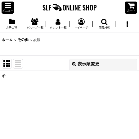
メニュー
カート
カテゴリ
グループ一覧
タレント一覧
マイページ
商品検索
ホーム
>
その他
>
衣服
表示順変更
閉じる
1
件
並び順
:
絞り込む