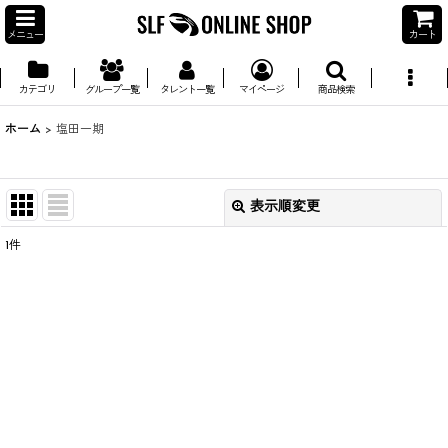
メニュー
カート
カテゴリ
グループ一覧
タレント一覧
マイページ
商品検索
ホーム
>
塩田一期
表示順変更
閉じる
1
件
並び順
:
絞り込む