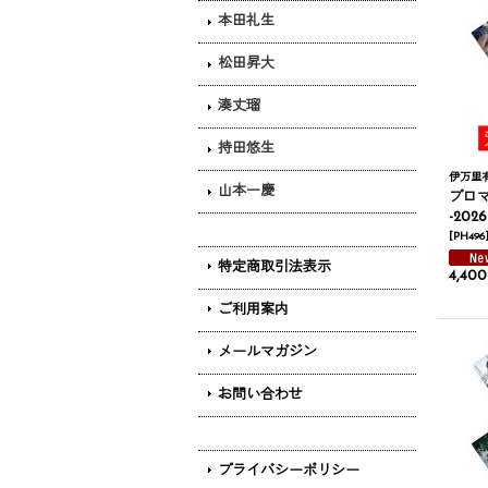
本田礼生
松田昇大
湊丈瑠
持田悠生
伊万里
山本一慶
ブロマ
-20
[
PH496
特定商取引法表示
4,40
ご利用案内
メールマガジン
お問い合わせ
プライバシーポリシー