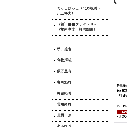
でっこぼっこ（北乃颯希・
川上将大）
（鯛）●●ファクトリ－
（前内孝文・椎名鯛造）
新井雄也
今牧輝琉
伊万里有
岩崎悠雅
新井雄
1st
梶田拓希
『Life
北川尚弥
[
SLFPB
北園 涼
4,40
小西詠斗