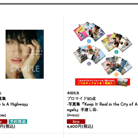
也
本田礼生
写真集
ブロマイド20点
 Is A Highway』
-写真集『Keep It Real in the City of A
ngels』手渡し会-
086
]
[
PH502
]
0円
(税込)
4,400円
(税込)