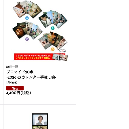
塩田一期
ブロマイド20点
-2026-27カレンダー手渡し会-
[
PH495
]
4,400円
(税込)