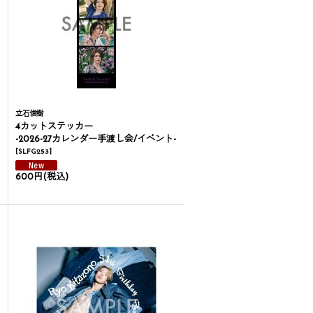
立石俊樹
4カットステッカー
-2026-27カレンダー手渡し会/イベント-
[
SLFG253
]
600円
(税込)