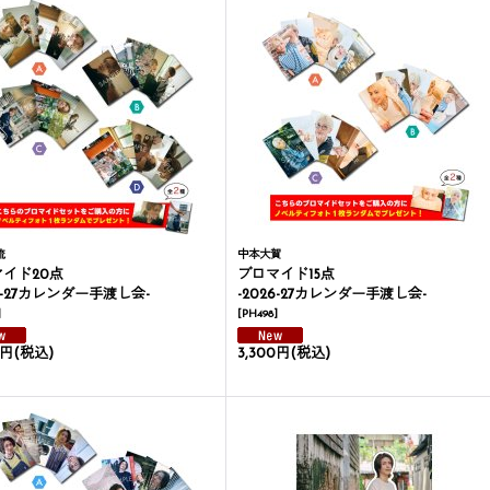
琉
中本大賀
イド20点
ブロマイド15点
26-27カレンダー手渡し会-
-2026-27カレンダー手渡し会-
]
[
PH498
]
0円
(税込)
3,300円
(税込)