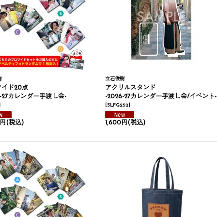
有
立石俊樹
イド20点
アクリルスタンド
26-27カレンダー手渡し会-
-2026-27カレンダー手渡し会/イベント-
]
[
SLFG252
]
0円
(税込)
1,600円
(税込)