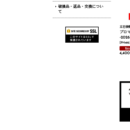
破損品・返品・交換につい
て
立石俊
ブロマ
-20
[
PH482
4,40