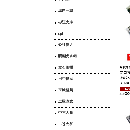
塩田一期
杉江大志
spi
染谷俊之
醍醐虎汰朗
立石俊樹
今牧輝
ブロマ
-20
田中稔彦
[
PH497
玉城裕規
4,40
土屋直武
中本大賀
古谷大和