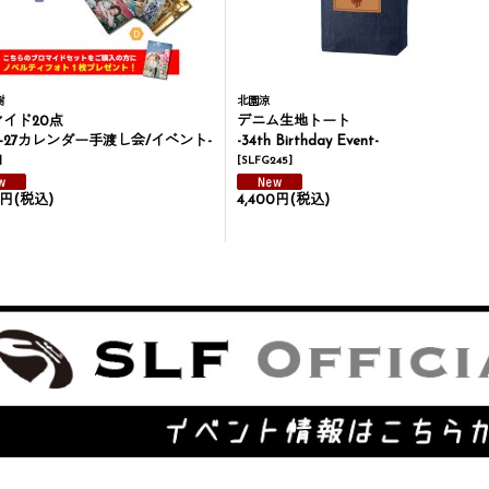
樹
北園涼
イド20点
デニム生地トート
26-27カレンダー手渡し会/イベント-
-34th Birthday Event-
]
[
SLFG245
]
0円
(税込)
4,400円
(税込)