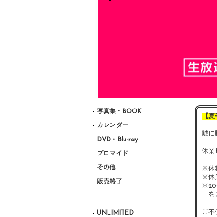
写真集・BOOK
【夏
カレンダー
誠に
DVD・Blu-ray
休業日
ブロマイド
その他
※
休
※
休
販売終了
※
2
を
ご不
UNLIMITED