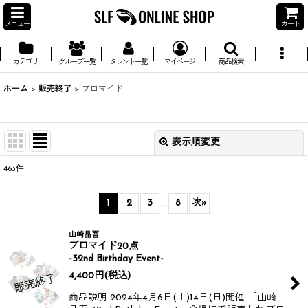
メニュー
カート
カテゴリ
グループ一覧
タレント一覧
マイページ
商品検索
ホーム
>
販売終了
>
ブロマイド
表示順変更
閉じる
463
件
並び順
:
1
2
3
...
8
次
»
絞り込む
山崎晶吾
ブロマイド20点
-32nd Birthday Event-
4,400
円
(税込)
商品説明 2024年4月6日(土)14日(日)開催 「山崎