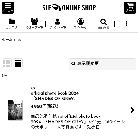
メニュー
カート
カテゴリ
グループ一覧
タレント一覧
マイページ
商品検索
ホーム
>
spi
表示順変更
閉じる
5
件
並び順
:
spi
official photo book 2024
絞り込む
『SHADES OF GREY』
4,950
円
(税込)
商品説明仕様 spi official photo book
2024『SHADES OF GREY』が発売！​​ ​​ 160ページ
の大ボリューム写真集です。​​ 発売日…