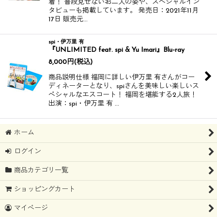
着！ 普段見せないお二人の姿や、スぺシャルイン
タビューも掲載しています。 発売日：2021年11月
17日 販売元…
spi・伊万里 有
『UNLIMITED feat. spi & Yu Imari』Blu-ray
8,000
円
(税込)
商品説明仕様 福岡に詳しい伊万里 有さんがコー
ディネーターとなり、spiさんを美味しい楽しいス
ペシャルなエスコート！ 福岡を堪能する2人旅！
出演：spi・伊万里 有 …
ホーム
ログイン
商品カテゴリ一覧
ショッピングカート
マイページ