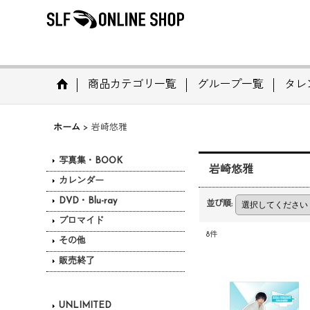
商品カテゴリ一覧
グループ一覧
タレ
ホーム
>
岩崎悠雅
写真集・BOOK
岩崎悠雅
カレンダー
DVD・Blu-ray
並び順
:
ブロマイド
8
件
その他
販売終了
UNLIMITED