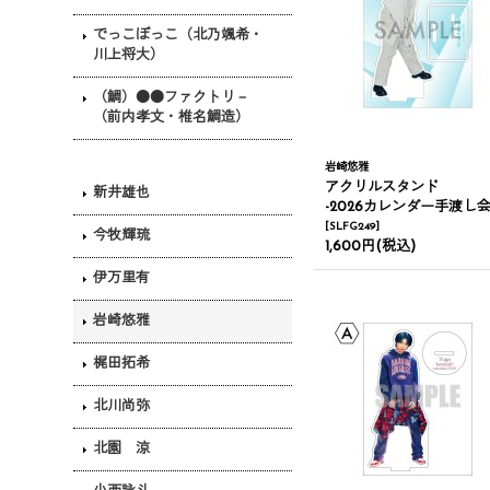
でっこぼっこ（北乃颯希・
川上将大）
（鯛）●●ファクトリ－
（前内孝文・椎名鯛造）
岩崎悠雅
アクリルスタンド
新井雄也
-2026カレンダー手渡し会
[
SLFG249
]
今牧輝琉
1,600円
(税込)
伊万里有
岩崎悠雅
梶田拓希
北川尚弥
北園 涼