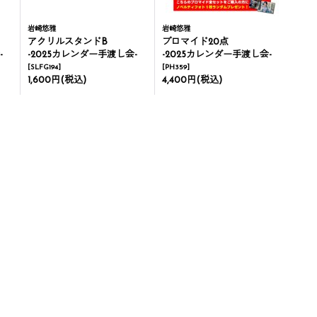
岩崎悠雅
岩崎悠雅
アクリルスタンドB
ブロマイド20点
-
-2025カレンダー手渡し会-
-2025カレンダー手渡し会-
[
SLFG194
]
[
PH359
]
1,600円
(税込)
4,400円
(税込)