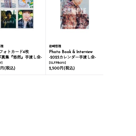
悠雅
岩崎悠雅
フォトカード4枚
Photo Book & Interview
st写真集『悠然』手渡し会-
-2025カレンダー手渡し会-
7
]
[
SLFPB073
]
0円
(税込)
2,500円
(税込)