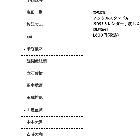
小西詠斗
塩田一期
岩崎悠雅
アクリルスタンドA
-2025カレンダー手渡し会
杉江大志
[
SLFG193
]
1,600円
(税込)
spi
染谷俊之
醍醐虎汰朗
立石俊樹
田中稔彦
玉城裕規
土屋直武
中本大賀
古谷大和