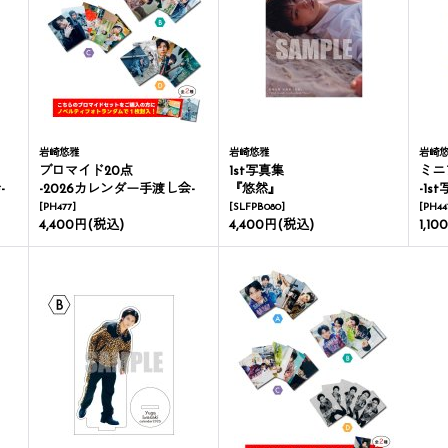
岩崎悠雅
岩崎悠雅
岩崎
ブロマイド20点
1st写真集
ミニ
-
-2026カレンダー手渡し会-
『悠然』
-1
[
PH477
]
[
SLFPB080
]
[
PH44
4,400円
(税込)
4,400円
(税込)
1,10