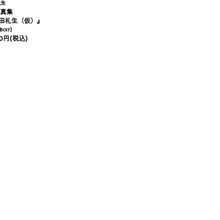
礼生
写真集
田礼生（仮）』
B017
]
00円
(税込)