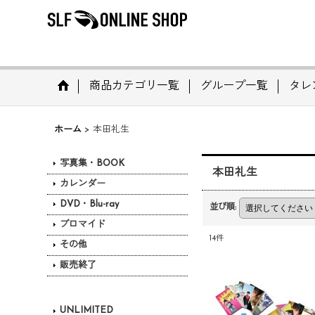
商品カテゴリ一覧
グループ一覧
タレ
ホーム
>
本田礼生
写真集・BOOK
本田礼生
カレンダー
DVD・Blu-ray
並び順
:
ブロマイド
14
件
その他
販売終了
UNLIMITED