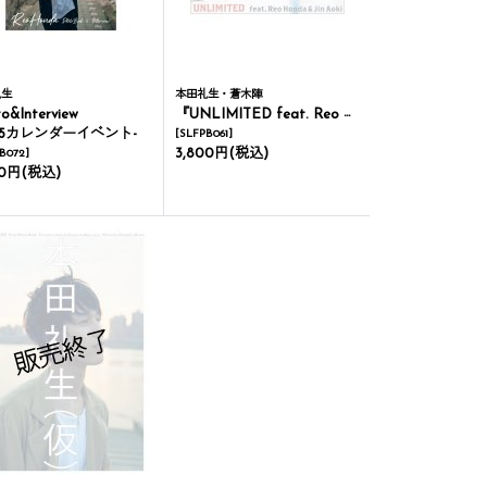
礼生
本田礼生・蒼木陣
o&Interview
『UNLIMITED feat. Reo Honda & Jin Aoki』PHOTO BOOK
025カレンダーイベント-
[
SLFPB061
]
3,800円
(税込)
B072
]
00円
(税込)