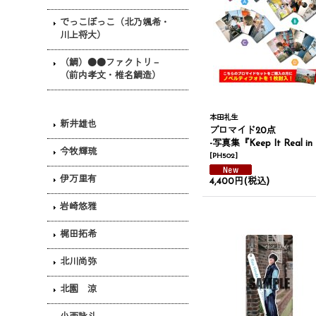
でっこぼっこ（北乃颯希・
川上将大）
（鯛）●●ファクトリ－
（前内孝文・椎名鯛造）
本田礼生
新井雄也
ブロマイド20点
-写真集『Keep It Real in the City of Angels』手渡し
今牧輝琉
[
PH502
]
伊万里有
4,400円
(税込)
岩崎悠雅
梶田拓希
北川尚弥
北園 涼