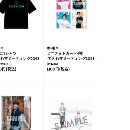
礼生
本田礼生
ごTシャツ
ミニフォトカード4枚
んむすミーティング2025-
-てんむすミーティング2025-
222-XL
]
[
PH428
]
00円
(税込)
1,100円
(税込)