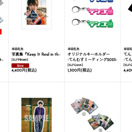
本田礼生
本田礼生
本田
写真集『Keep It Real in the City of Angels』
オリジナルキーホルダー
てん
会-
-てんむすミーティング2025-
-て
[
SLFPB085
]
[
SLFG225
]
[
SLFG
4,400円
(税込)
1,300円
(税込)
4,4