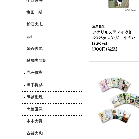
小西詠斗
塩田一期
杉江大志
本田礼生
アクリルスティックB
spi
-2025カレンダーイベント
[
SLFG192
]
染谷俊之
1,700円
(税込)
醍醐虎汰朗
立石俊樹
田中稔彦
玉城裕規
土屋直武
中本大賀
古谷大和