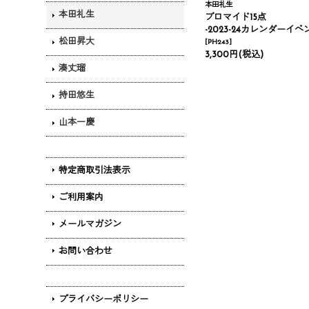
本田礼生
本田礼生
ブロマイド15点
-2023-24カレンダーイベント
松田昇大
[
PH243
]
3,300円
(税込)
湊丈瑠
持田悠生
山本一慶
特定商取引法表示
ご利用案内
メールマガジン
お問い合わせ
プライバシーポリシー