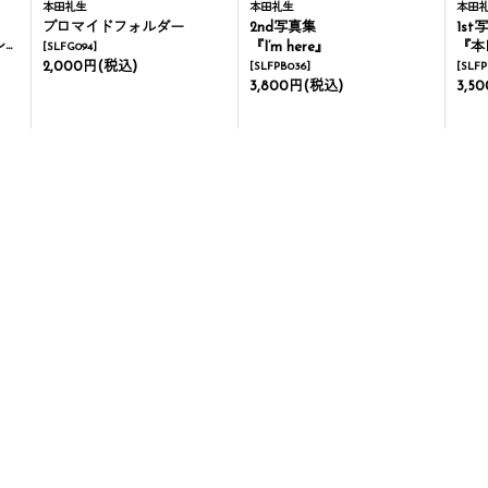
本田礼生
本田礼生
本田
ブロマイドフォルダー
2nd写真集
1st
-
『I’m here』
『本
[
SLFG094
]
2,000円
(税込)
[
SLFPB036
]
[
SLFP
3,800円
(税込)
3,5