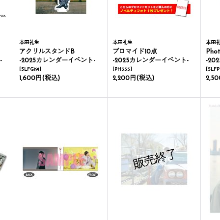
本田礼生
本田礼生
本田
アクリルスタンドB
ブロマイド10点
Phot
-
-2025カレンダーイベント-
-2025カレンダーイベント-
-2
[
SLFG191
]
[
PH355
]
[
SLFP
1,600円
(税込)
2,200円
(税込)
2,5