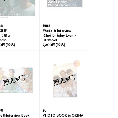
稔彦
北園涼
写真集
Photo & Interview
惑う星 』
-32nd Bithday Event-
B030
]
[
SLFPB068
]
00円
(税込)
2,800円
(税込)
晶吾
SUI
o＆Interview Book
PHOTO BOOK in OKINAWA