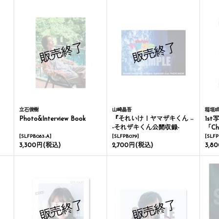
立石俊樹
山崎晶吾
稲垣
Photo&Interview Book
『それいけ！ヤマザキくん 山形編』Photo Book
1st
-それザキくん公開収録-
「Ch
[
SLFPB083-A
]
[
SLFPB079
]
[
SLFP
3,300円
(税込)
2,700円
(税込)
3,8