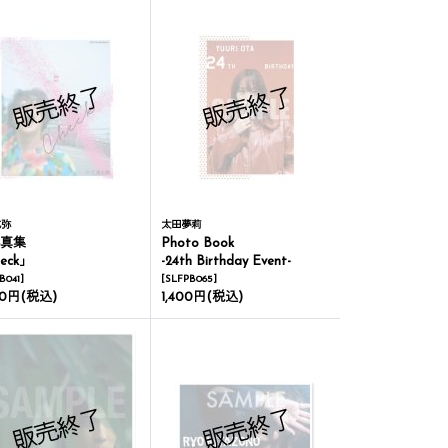
成弥
太田夢莉
写真集
Photo Book
eck」
-24th Birthday Event-
B041
]
[
SLFPB065
]
00円
(税込)
1,400円
(税込)