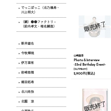
でっこぼっこ（北乃颯希・
川上将大）
（鯛）●●ファクトリ－
（前内孝文・椎名鯛造）
新井雄也
今牧輝琉
山崎晶吾
Photo＆Interview
伊万里有
-33rd Birthday Event-
[
SLFPB077
]
岩崎悠雅
2,900円
(税込)
梶田拓希
北川尚弥
北園 涼