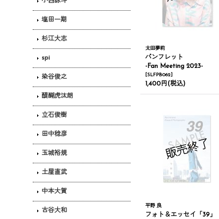
小西詠斗
塩田一期
杉江大志
太田夢莉
パンフレット
spi
-Fan Meeting 2023-
[
SLFPB062
]
染谷俊之
1,400円
(税込)
醍醐虎汰朗
立石俊樹
田中稔彦
玉城裕規
土屋直武
中本大賀
平野 良
古谷大和
フォト＆エッセイ「39」