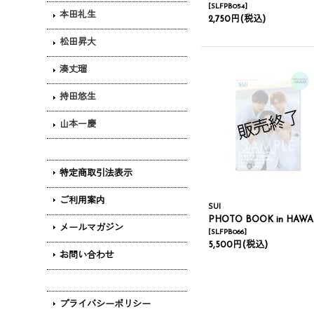
[
SLFPB054
]
本田礼生
2,750円
(税込)
松田昇大
湊丈瑠
持田悠生
山本一慶
特定商取引法表示
ご利用案内
SUI
PHOTO BOOK in HAWAI
メールマガジン
[
SLFPB066
]
5,500円
(税込)
お問い合わせ
プライバシーポリシー