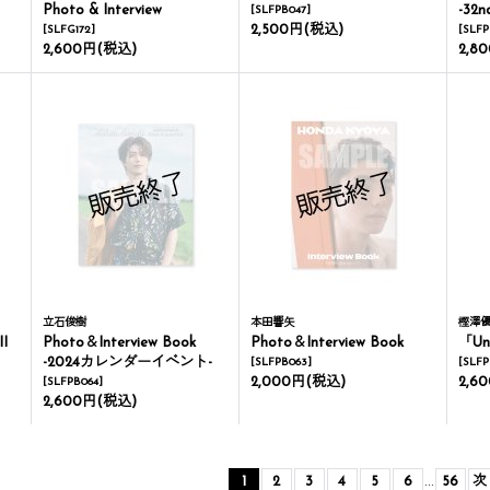
Photo & Interview
-32n
[
SLFPB047
]
2,500円
(税込)
[
SLFG172
]
[
SLFP
2,600円
(税込)
2,8
立石俊樹
本田響矢
樫澤
I
Photo＆Interview Book
Photo＆Interview Book
「Uni
-2024カレンダーイベント-
[
SLFPB063
]
[
SLFP
2,000円
(税込)
2,6
[
SLFPB064
]
2,600円
(税込)
1
2
3
4
5
6
...
56
次