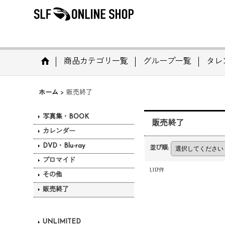
商品カテゴリ一覧
グループ一覧
タレ
ホーム
>
販売終了
写真集・BOOK
販売終了
カレンダー
DVD・Blu-ray
並び順
:
ブロマイド
1,117
件
その他
販売終了
UNLIMITED