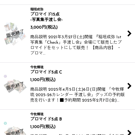
稲垣成弥
ブロマイド15点
-写真集手渡し会-
3,000
円
(税込)
商品説明 2021年3月27日(土)開催 『稲垣成弥 1st
写真集「Check」手渡し会』会場にて販売したブ
ロマイドをセットにして販売！ 【商品内容】 ・
ブロマ…
今牧輝琉
ブロマイド5点 C
1,100
円
(税込)
商品説明 2025年4月5日(土)6日(日)開催 「今牧輝
琉 2025-26カレンダー 手渡し会」グッズの予約販
売を行います！​​ ■予約期間 2025年2月7日(金)…
今牧輝琉
ブロマイド5点 B
1,100
円
(税込)