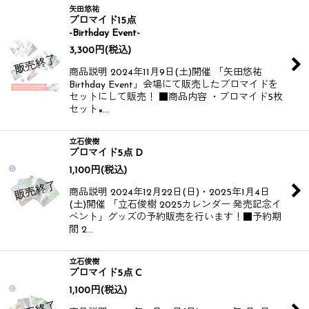
矢田悠祐
ブロマイド15点
-Birthday Event-
3,300
円
(税込)
商品説明 2024年11月9日(土)開催 「矢田悠祐
Birthday Event」会場にて販売したブロマイドを
セットにして販売！ ■商品内容 ・ブロマイド5枚
セット×…
立石俊樹
ブロマイド5点 D
1,100
円
(税込)
商品説明 2024年12月22日(日)・2025年1月4日
(土)開催 「立石俊樹 2025カレンダー 発売記念イ
ベント」グッズの予約販売を行います！​​ ■予約期
間 2…
立石俊樹
ブロマイド5点 C
1,100
円
(税込)