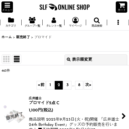
メニュー
カート
カテゴリ
グループ一覧
タレント一覧
マイページ
商品検索
ホーム
>
販売終了
>
ブロマイド
表示順変更
閉じる
463
件
並び順
:
«
前
1
2
3
...
8
次
»
絞り込む
広井雄士
ブロマイド5点 C
1,100
円
(税込)
商品説明 2025年9月23日(火・祝)開催 「広井雄士
24th Birthday Event」グッズの予約販売を行いま