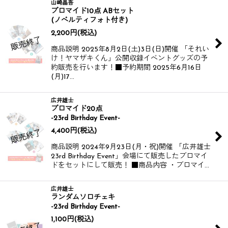
山崎晶吾
ブロマイド10点 ABセット
(ノベルティフォト付き)
2,200
円
(税込)
商品説明 2025年8月2日(土)3日(日)開催 「それい
け！ヤマザキくん」公開収録イベントグッズの予
約販売を行います！​​ ■予約期間 2025年6月16日
(月)17…
広井雄士
ブロマイド20点
-23rd Birthday Event-
4,400
円
(税込)
商品説明 2024年9月23日(月・祝)開催 「広井雄士
23rd Birthday Event」会場にて販売したブロマイ
ドをセットにして販売！ ■商品内容 ・ブロマイ…
広井雄士
ランダムソロチェキ
-23rd Birthday Event-
1,100
円
(税込)