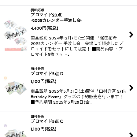
梶田拓希
ブロマイド20点
-2025カレンダー手渡し会-
4,400
円
(税込)
商品説明 2024年12月7日(土)開催 「梶田拓希
2025カレンダー 手渡し会」会場にて販売したブ
ロマイドをセットにして販売！ ■商品内容 ・ブ
ロマイド5枚セット×…
田村升吾
ブロマイド5点 D
1,100
円
(税込)
商品説明 2025年5月31日(土)開催​​ 「田村升吾 27th
Birthday Event」グッズの予約販売を行います！​​
■予約期間 2025年3月28日(金…
田村升吾
ブロマイド5点 C
1,100
円
(税込)