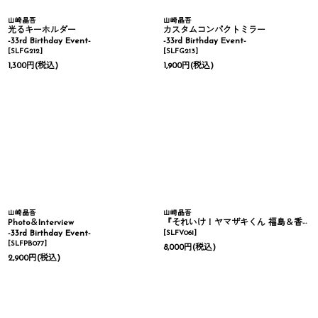
山崎晶吾
山崎晶吾
光るキーホルダー
カスタムコンパクトミラー
-33rd Birthday Event-
-33rd Birthday Event-
[
SLFG212
]
[
SLFG213
]
1,300
円
(税込)
1,900
円
(税込)
山崎晶吾
山崎晶吾
Photo＆Interview
『それいけ！ヤマザキくん 福島＆香川編』Blu-ray
-33rd Birthday Event-
[
SLFV061
]
[
SLFPB077
]
8,000
円
(税込)
2,900
円
(税込)