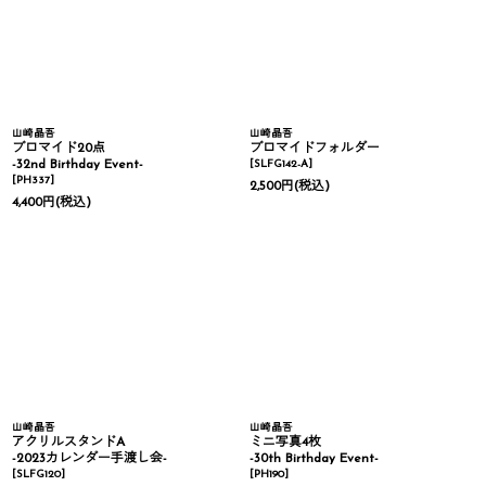
山崎晶吾
山崎晶吾
ブロマイド20点
ブロマイドフォルダー
-32nd Birthday Event-
[
SLFG142-A
]
[
PH337
]
2,500
円
(税込)
4,400
円
(税込)
山崎晶吾
山崎晶吾
アクリルスタンドA
ミニ写真4枚
-2023カレンダー手渡し会-
-30th Birthday Event-
[
SLFG120
]
[
PH190
]