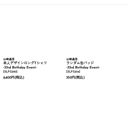
山崎晶吾
山崎晶吾
本人デザインロングTシャツ
ランダム缶バッジ
-33rd Birthday Event-
-33rd Birthday Event-
[
SLFG210
]
[
SLFG214
]
6,600
円
(税込)
350
円
(税込)