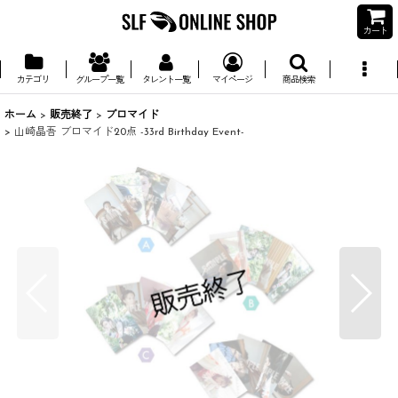
カート
カテゴリ
グループ一覧
タレント一覧
マイページ
商品検索
ホーム
>
販売終了
>
ブロマイド
>
山崎晶吾 ブロマイド20点 -33rd Birthday Event-