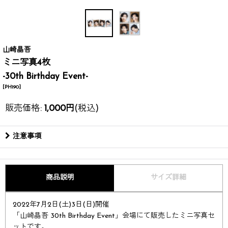
山崎晶吾
ミニ写真4枚
-30th Birthday Event-
[
PH190
]
販売価格
:
1,000
円
(税込)
注意事項
商品説明
サイズ詳細
2022年7月2日(土)3日(日)開催
「山崎晶吾 30th Birthday Event」会場にて販売したミニ写真セ
ットです。