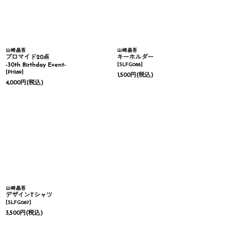
山崎晶吾
山崎晶吾
ブロマイド20点
キーホルダー
-30th Birthday Event-
[
SLFG088
]
[
PH189
]
1,500
円
(税込)
4,000
円
(税込)
山崎晶吾
デザインTシャツ
[
SLFG067
]
3,500
円
(税込)