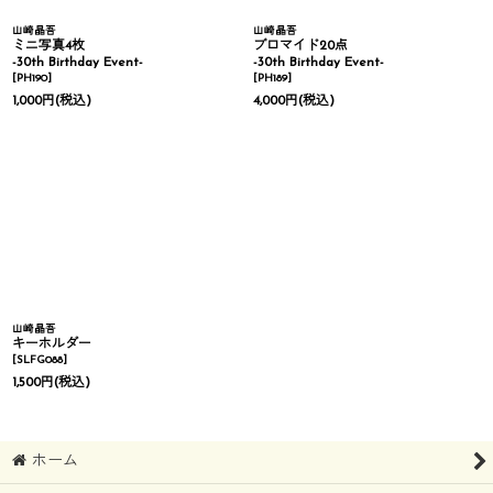
山崎晶吾
山崎晶吾
ミニ写真4枚
ブロマイド20点
-30th Birthday Event-
-30th Birthday Event-
[
PH190
]
[
PH189
]
1,000
円
(税込)
4,000
円
(税込)
山崎晶吾
キーホルダー
[
SLFG088
]
1,500
円
(税込)
ホーム