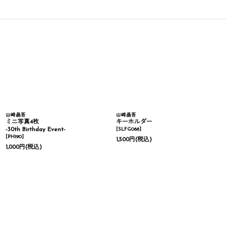
山崎晶吾
山崎晶吾
ミニ写真4枚
キーホルダー
-30th Birthday Event-
[
SLFG088
]
[
PH190
]
1,500
円
(税込)
1,000
円
(税込)