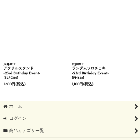
広井雄士
広井雄士
アクリルスタンド
ランダムソロチェキ
-23rd Birthday Event-
-23rd Birthday Event-
[
SLFG186
]
[
PH358
]
1,600
円
(税込)
1,100
円
(税込)
ホーム
ログイン
商品カテゴリ一覧