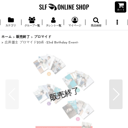
カート
カテゴリ
グループ一覧
タレント一覧
マイページ
商品検索
ホーム
>
販売終了
>
ブロマイド
>
広井雄士 ブロマイド20点 -23rd Birthday Event-