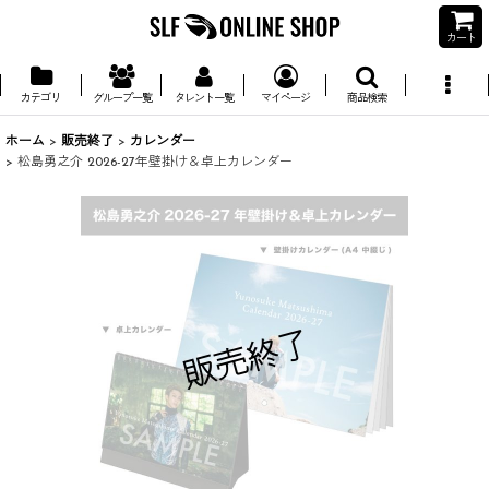
カート
カテゴリ
グループ一覧
タレント一覧
マイページ
商品検索
ホーム
>
販売終了
>
カレンダー
>
松島勇之介 2026-27年壁掛け＆卓上カレンダー