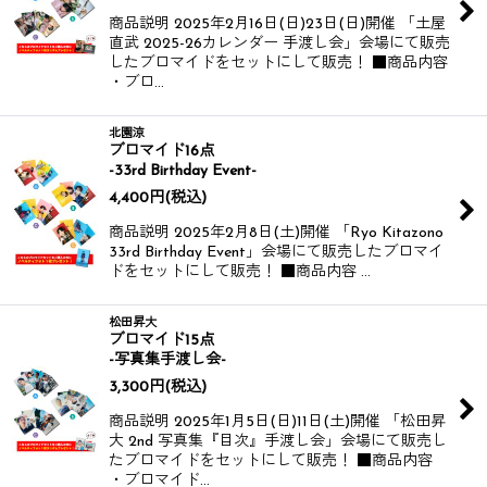
商品説明 2025年2月16日(日)23日(日)開催 「土屋
直武 2025-26カレンダー 手渡し会」会場にて販売
したブロマイドをセットにして販売！ ■商品内容
・ブロ…
北園涼
ブロマイド16点
-33rd Birthday Event-
4,400
円
(税込)
商品説明 2025年2月8日(土)開催 「Ryo Kitazono
33rd Birthday Event」会場にて販売したブロマイ
ドをセットにして販売！ ■商品内容 …
松田昇大
ブロマイド15点
-写真集手渡し会-
3,300
円
(税込)
商品説明 2025年1月5日(日)11日(土)開催 「松田昇
大 2nd 写真集『目次』手渡し会」会場にて販売し
たブロマイドをセットにして販売！ ■商品内容
・ブロマイド…