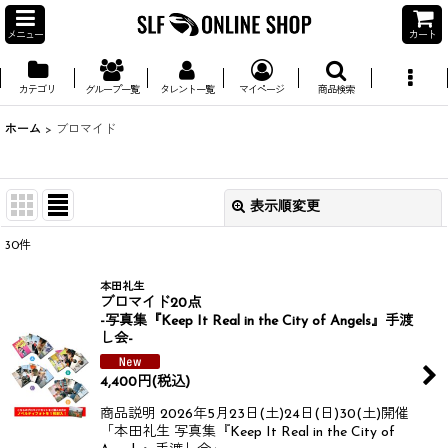
メニュー
カート
カテゴリ
グループ一覧
タレント一覧
マイページ
商品検索
ホーム
>
ブロマイド
表示順変更
閉じる
30
件
並び順
:
本田礼生
ブロマイド20点
絞り込む
-写真集『Keep It Real in the City of Angels』手渡
し会-
4,400
円
(税込)
商品説明 2026年5月23日(土)24日(日)30(土)開催​​​​
「本田礼生 写真集『Keep It Real in the City of