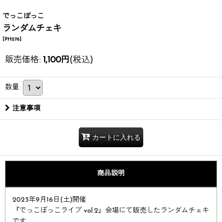
でっこぼっこ
ランダムチェキ
[
PH276
]
販売価格
:
1,100
円
(税込)
数量
:
注意事項
カートに入れる
商品説明
2023年9月16日(土)開催
『でっこぼっこライブ vol.2』会場にて販売したランダムチェキ
です。