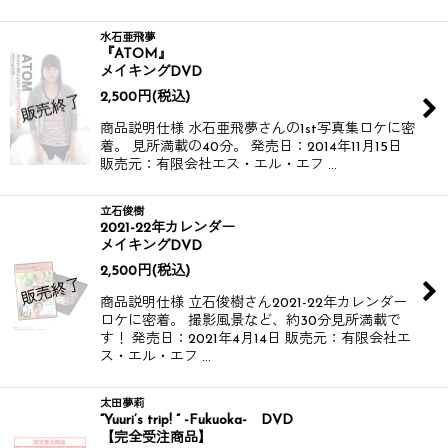
水石亜飛夢
『ATOM』
メイキングDVD
2,500
円
(税込)
商品説明仕様 水石亜飛夢さんの1st写真集ロケに密
着。 見所満載の40分。 発売日：2014年11月15日
販売元：有限会社エス・エル・エフ …
立石俊樹
2021-22年カレンダー
メイキングDVD
2,500
円
(税込)
商品説明仕様 立石俊樹さん2021-22年カレンダー
ロケに密着。 撮影風景など、約30分見所満載で
す！ 発売日：2021年4月14日 販売元：有限会社エ
ス・エル・エフ …
太田夢莉
“Yuuri’s trip! ” -Fukuoka- DVD
【完全受注商品】