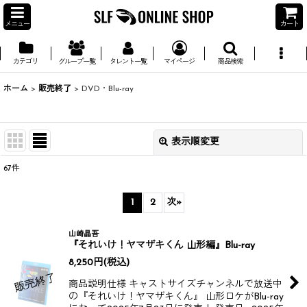
メニュー
カート
カテゴリ
グループ一覧
タレント一覧
マイページ
商品検索
ホーム
>
販売終了
>
DVD・Blu-ray
表示順変更
閉じる
67
件
並び順
:
1
2
次
»
絞り込む
山崎晶吾
『それいけ！ヤマザキくん 山形編』Blu-ray
8,250
円
(税込)
商品説明仕様 キャストサイズチャンネルで放送中
の『それいけ！ヤマザキくん』 山形ロケがBlu-ray