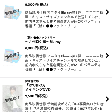
8,000
円
(税込)
商品説明仕様 マエタイBlu-ray第3弾！ ニコニコ動
画・キャストサイズチャンネルで放送していた、
前内孝文さんと椎名鯛造さんがMCのバラエティ
番組『（鯛）●●ファクトリー』 …
（鯛）●●ファクトリー
〜九州ロケ編〜Blu-ray
8,000
円
(税込)
商品説明仕様 マエタイBlu-ray第4弾！ ニコニコ動
画・キャストサイズチャンネルで放送していた、
前内孝文さんと椎名鯛造さんがMCのバラエティ
番組『（鯛）●●ファクトリー』 …
伊崎龍次郎
『RYUJIRO』
メイキングDVD
2,500
円
(税込)
商品説明仕様 伊崎龍次郎さんの1st写真集ロケに密
着！ 見所満載の約45分。 発売日：2017年3月14日