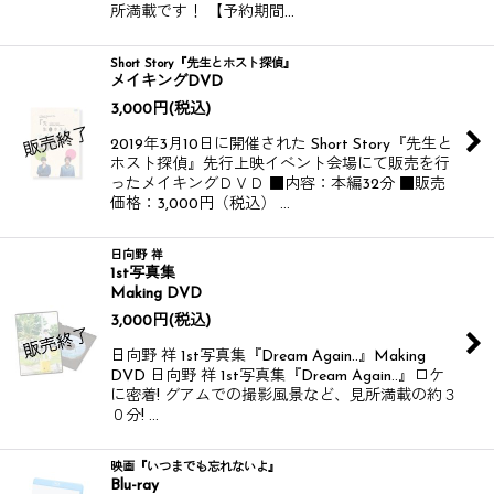
所満載です！ 【予約期間…
Short Story『先生とホスト探偵』
メイキングDVD
3,000
円
(税込)
2019年3月10日に開催された Short Story『先生と
ホスト探偵』先行上映イベント会場にて販売を行
ったメイキングＤＶＤ ■内容：本編32分 ■販売
価格：3,000円（税込） …
日向野 祥
1st写真集
Making DVD
3,000
円
(税込)
日向野 祥 1st写真集『Dream Again..』Making
DVD 日向野 祥 1st写真集『Dream Again..』ロケ
に密着! グアムでの撮影風景など、見所満載の約３
０分! …
映画『いつまでも忘れないよ』
Blu-ray