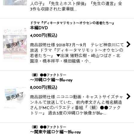
人の子』『先生とホスト探偵』『先生の遺言』全
3作も収録された豪華版…
ドラマ『ディキータマリモット〜オウセンの若者たち〜』
本編DVD
4,000
円
(税込)
商品説明仕様 2018年7月〜9月 テレビ神奈川にて
放送 ドラマ『ディキータマリモット〜オウセンの
若者たち〜』 ▼出演 猪野広樹・崎山つばさ・北
園涼・橋本祥平・横田龍儀・小…
（鯛）●●ファクトリー
〜沖縄ロケ編〜Blu-ray
8,000
円
(税込)
商品説明仕様 ニコニコ動画・キャストサイズチャ
ンネルで放送していた、前内孝文さんと椎名鯛造
さんがMCのバラエティ番組『（鯛）●●ファク
トリー』 過去3度の沖縄ロケ映像がBlu-…
（鯛）●●ファクトリー
〜関東中越ロケ編〜Blu-ray