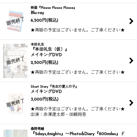
映画『Please Please Please』
Blu-ray
6,500
円
(税込)
★再販の予定はございません。ご了承ください★
本田礼生
『本田礼生（仮）』
メイキングDVD
2,500
円
(税込)
★再販の予定はございません。ご了承ください★
Short Story『先生の愛人の子』
メイキングDVD
3,000
円
(税込)
★再販の予定はございません。ご了承ください★
出演：赤澤遼太郎・田鶴翔吾
桑野晃輔
『5days,6nights』〜Photo&Diary『800miles』ド