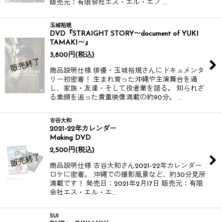
販売元：有限会社エス・エル・エフ …
玉城裕規
DVD『STRAIGHT STORY〜document of YUKI
TAMAKI〜』
3,800
円
(税込)
商品説明仕様 俳優・玉城裕規さんにドキュメンタ
リー初密着！ 生まれ育った沖縄や主演舞台を通
し、家族・友達・そして役者業を語る。 知られざ
る素顔を追った貴重映像満載の約90分。 …
古谷大和
2021-22年カレンダー
Making DVD
2,500
円
(税込)
商品説明仕様 古谷大和さん2021-22年カレンダー
ロケに密着。 沖縄での撮影風景など、約30分見所
満載です！ 発売日：2021年2月17日 販売元：有限
会社エス・エル・エ…
SUI