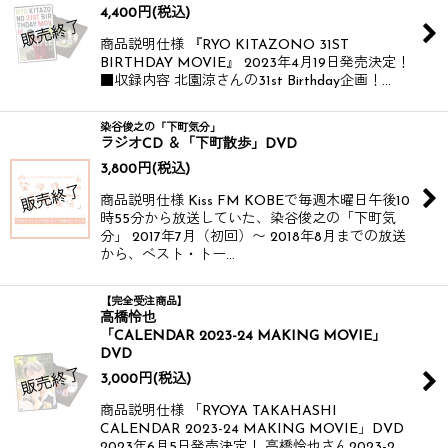
4,400
円
(税込)
商品説明仕様 『RYO KITAZONO 31ST
BIRTHDAY MOVIE』 2023年4月19日発売決定！
■収録内容 北園涼さんの31st Birthday企画！…
染谷俊之の「下町気分」
ラジオCD ＆「下町散歩」DVD
3,800
円
(税込)
商品説明仕様 Kiss FM KOBEで毎週木曜日午後10
時55分から放送していた、染谷俊之の「下町気
分」 2017年7月（初回）〜 2018年8月までの放送
から、ベスト・トー…
【完全受注商品】
高橋怜也
「CALENDAR 2023-24 MAKING MOVIE」
DVD
3,000
円
(税込)
商品説明仕様 「RYOYA TAKAHASHI
CALENDAR 2023-24 MAKING MOVIE」DVD
2023年6月5日発売決定！ 高橋怜也さん2023-2…