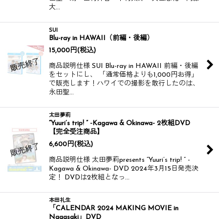
大…
SUI
Blu-ray in HAWAII（前編・後編）
15,000
円
(税込)
商品説明仕様 SUI Blu-ray in HAWAII​ 前編・後編
をセットにし、 「通常価格よりも1,000円お得」
で販売します！ ​ ハワイでの撮影を敢行したのは、
永田聖…
太田夢莉
“Yuuri’s trip! ” -Kagawa & Okinawa- 2枚組DVD
【完全受注商品】
6,600
円
(税込)
商品説明仕様 太田夢莉presents “Yuuri’s trip! ” -
Kagawa & Okinawa- DVD 2024年3月15日発売決
定！ DVDは2枚組となっ…
本田礼生
「CALENDAR 2024 MAKING MOVIE in
Nagasaki」DVD