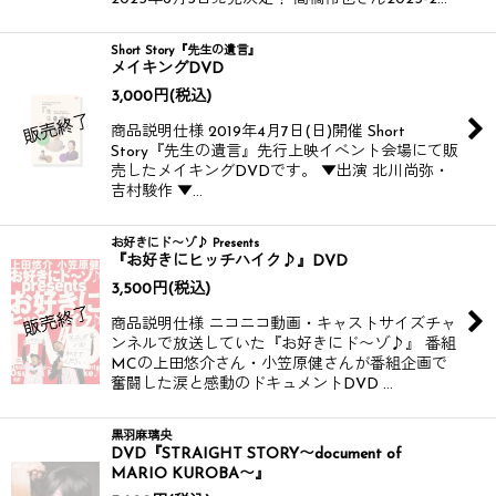
Short Story『先生の遺言』
メイキングDVD
3,000
円
(税込)
商品説明仕様 2019年4月7日(日)開催 Short
Story『先生の遺言』先行上映イベント会場にて販
売したメイキングDVDです。 ▼出演 北川尚弥・
吉村駿作 ▼…
お好きにド〜ゾ♪ Presents
『お好きにヒッチハイク♪』DVD
3,500
円
(税込)
商品説明仕様 ニコニコ動画・キャストサイズチャ
ンネルで放送していた『お好きにド〜ゾ♪』 番組
MCの上田悠介さん・小笠原健さんが番組企画で
奮闘した涙と感動のドキュメントDVD …
黒羽麻璃央
DVD『STRAIGHT STORY〜document of
MARIO KUROBA〜』