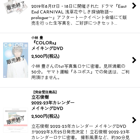
2019年8月17日・18日に開催された ドラマ『East
End CARNIVAL 浅草花やしき探偵物語〜
prologue〜』アフタートークイベント会場にて販
売を行った生写真を、ご好評につきセット…
小林 豊
『COLORs』
メイキングDVD
2,500
円
(税込)
小林 豊さんの1st写真集ロケに密着。見所満載の
50分。 ヤマト運輸『ネコポス』での発送は、ご利
用頂けません。
【完全受注商品】
立石俊樹
2022-23年カレンダー
メイキングDVD
2,500
円
(税込)
立石俊樹 2022-23年カレンダー メイキングDVD
が2022年3月25日発売決定！ 立石俊樹 2022-23年
カレンダーロケに密着。 撮影風景など、約30分見