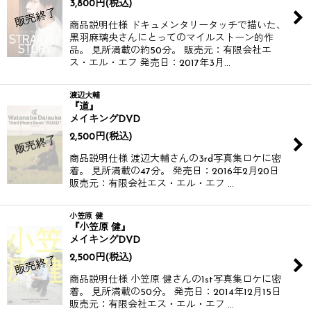
3,800
円
(税込)
商品説明仕様 ドキュメンタリータッチで描いた、
黒羽麻璃央さんにとってのマイルストーン的作
品。 見所満載の約50分。 販売元：有限会社エ
ス・エル・エフ 発売日：2017年3月…
渡辺大輔
『道』
メイキングDVD
2,500
円
(税込)
商品説明仕様 渡辺大輔さんの3rd写真集ロケに密
着。 見所満載の47分。 発売日：2016年2月20日
販売元：有限会社エス・エル・エフ …
小笠原 健
『小笠原 健』
メイキングDVD
2,500
円
(税込)
商品説明仕様 小笠原 健さんの1st写真集ロケに密
着。 見所満載の50分。 発売日：2014年12月15日
販売元：有限会社エス・エル・エフ …