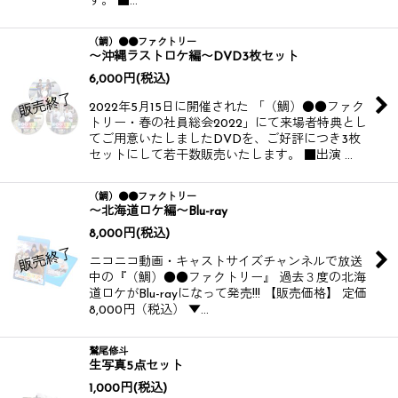
す。 ■…
（鯛）●●ファクトリー
〜沖縄ラストロケ編〜DVD3枚セット
6,000
円
(税込)
2022年5月15日に開催された 「（鯛）●●ファク
トリー・春の社員総会2022」にて来場者特典とし
てご用意いたしましたDVDを、ご好評につき3枚
セットにして若干数販売いたします。 ■出演 …
（鯛）●●ファクトリー
〜北海道ロケ編〜Blu-ray
8,000
円
(税込)
ニコニコ動画・キャストサイズチャンネルで放送
中の『（鯛）●●ファクトリー』 過去３度の北海
道ロケがBlu-rayになって発売!!! 【販売価格】 定価
8,000円（税込） ▼…
鷲尾修斗
生写真5点セット
1,000
円
(税込)