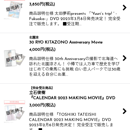
3,850
円
(税込)
商品説明仕様 太田夢莉presents 「“Yuuri’s trip! ” -
Fukuoka-」DVD 2023年3月8日発売決定！ 完全受
注で販売します。 ■受注期…
北園涼
30 RYO KITAZONO Anniversary Movie
4,000
円
(税込)
商品説明仕様 30th Anniversaryの撮影で北海道へ
訪れた北園涼さん！ 小樽では人力車で歴史を学び
はじめての乗馬にも挑戦 白い恋人パークでは30歳
を迎える自分にお菓…
【完全受注商品】
立石俊樹
『CALENDAR 2023 MAKING MOVIE』DVD
3,000
円
(税込)
商品説明仕様 『TOSHIKI TATEISHI
CALENDAR 2023 MAKING MOVIE』DVD
2023年2月6日発売決定！ 完全受注で販売しま