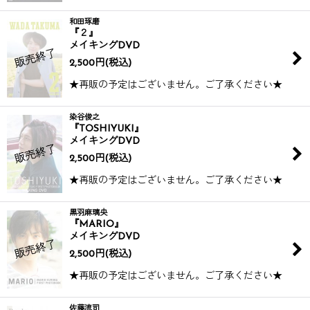
和田琢磨
『２』
メイキングDVD
2,500
円
(税込)
★再販の予定はございません。ご了承ください★
染谷俊之
『TOSHIYUKI』
メイキングDVD
2,500
円
(税込)
★再販の予定はございません。ご了承ください★
黒羽麻璃央
『MARIO』
メイキングDVD
2,500
円
(税込)
★再販の予定はございません。ご了承ください★
佐藤流司