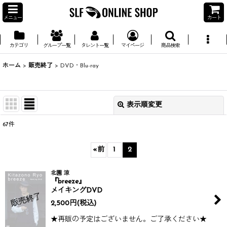
メニュー
カート
カテゴリ
グループ一覧
タレント一覧
マイページ
商品検索
ホーム
>
販売終了
>
DVD・Blu-ray
表示順変更
閉じる
67
件
並び順
:
«
前
1
2
絞り込む
北園 涼
『breeze』
メイキングDVD
2,500
円
(税込)
★再販の予定はございません。ご了承ください★