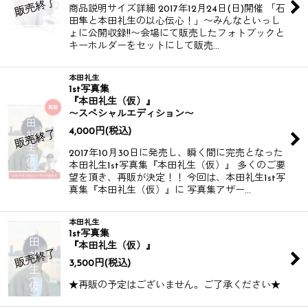
商品説明サイズ詳細 2017年12月24日(日)開催 「石
田隼と本田礼生の以心伝心！」〜みんなといっし
ょに公開収録!!〜会場にて販売したフォトブックと
キーホルダーをセットにして販売…
本田礼生
1st写真集
『本田礼生（仮）』
〜スペシャルエディション〜
4,000
円
(税込)
2017年10月30日に発売し、瞬く間に完売となった
本田礼生1st写真集『本田礼生（仮）』 多くのご要
望を頂き、再販が決定！！ 今回は、本田礼生1st写
真集『本田礼生（仮）』に 写真集アザー…
本田礼生
1st写真集
『本田礼生（仮）』
3,500
円
(税込)
★再販の予定はございません。ご了承ください★