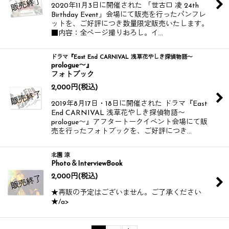
2020年11月3日に開催された 「世古口 凌 24th
Birthday Event」会場にて販売を行ったパンフレ
ットを、ご好評につき数量限定販売いたします。
■内容：全ページ撮りおろし。イ…
ドラマ『East End CARNIVAL 浅草花やしき探偵物語〜
prologue〜』
フォトブック
2,000
円
(税込)
2019年8月17日・18日に開催された ドラマ『East
End CARNIVAL 浅草花やしき探偵物語〜
prologue〜』アフタートークイベント会場にて販
売を行ったフォトブックを、ご好評につき…
北園 涼
Photo＆InterviewBook
2,000
円
(税込)
★再販の予定はございません。ご了承ください
★/a>