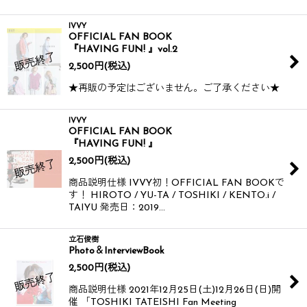
IVVY
OFFICIAL FAN BOOK
『HAVING FUN! 』vol.2
2,500
円
(税込)
★再販の予定はございません。ご了承ください★
IVVY
OFFICIAL FAN BOOK
『HAVING FUN! 』
2,500
円
(税込)
商品説明仕様 IVVY初！OFFICIAL FAN BOOKで
す！ HIROTO / YU-TA / TOSHIKI / KENTO.i /
TAIYU 発売日：2019…
立石俊樹
Photo＆InterviewBook
2,500
円
(税込)
商品説明仕様 2021年12月25日(土)12月26日(日)開
催 「TOSHIKI TATEISHI Fan Meeting