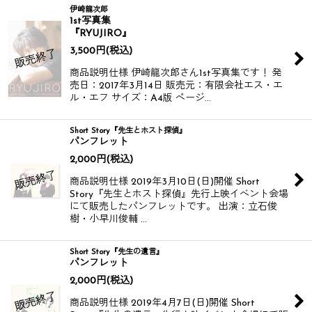
伊崎龍次郎
1st写真集
『RYUJIRO』
3,500
円
(税込)
商品説明仕様 伊崎龍次郎さん1st写真集です！ 発
売日：2017年3月14日 販売元：有限会社エス・エ
ル・エフ サイズ：A4版 ページ…
Short Story『先生とホスト探偵』
パンフレット
2,000
円
(税込)
商品説明仕様 2019年3月10日(日)開催 Short
Story『先生とホスト探偵』先行上映イベント会場
にて販売したパンフレットです。 出演：立石俊
樹・小早川俊輔 …
Short Story『先生の遺言』
パンフレット
2,000
円
(税込)
商品説明仕様 2019年4月7日(日)開催 Short