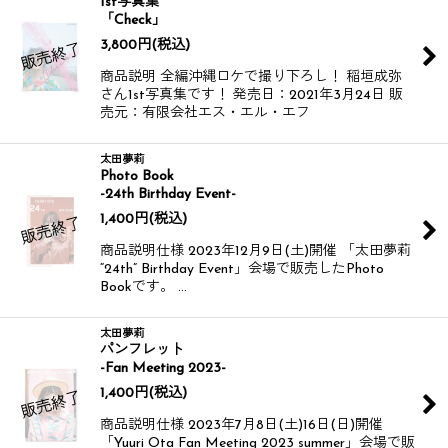
1st写真集
「Check」
3,800
円
(税込)
商品説明 全編沖縄ロケで撮り下ろし！ 稲垣成弥
さん1st写真集です！ 発売日：2021年3月24日 販
売元：有限会社エス・エル・エフ
太田夢莉
Photo Book
-24th Birthday Event-
1,400
円
(税込)
商品説明仕様 2023年12月9日(土)開催 「太田夢莉
“24th” Birthday Event」会場で販売したPhoto
Bookです。 …
太田夢莉
パンフレット
-Fan Meeting 2023-
1,400
円
(税込)
商品説明仕様 2023年7月8日(土)16日(日)開催
「Yuuri Ota Fan Meeting 2023 summer」会場で販