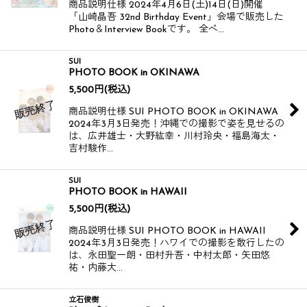
商品説明仕様 2024年4月6日(土)14日(日)開催
「山崎晶吾 32nd Birthday Event」会場で販売した
Photo＆Interview Bookです。 全ペ…
SUI
PHOTO BOOK in OKINAWA
5,500
円
(税込)
商品説明仕様 SUI PHOTO BOOK in OKINAWA​
2024年3月3日発売！​ 沖縄での撮影で姿を見せるの
は、広井雄士・大野紘幸・川村玲央・福島海太・
吉村駿作…
SUI
PHOTO BOOK in HAWAII
5,500
円
(税込)
商品説明仕様 SUI PHOTO BOOK in HAWAII​
2024年3月3日発売！​ ​ ハワイでの撮影を敢行したの
は、永田聖一朗・田村升吾・中村太郎・矢田悠
祐・内藤大…
立石俊樹