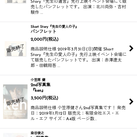
Story『先生の遺言』先行上映イベント会場にて販
売したパンフレットです。 出演：北川尚弥・吉村
駿作 …
Short Story『先生の愛人の子』
パンフレット
2,000
円
(税込)
商品説明仕様 2019年3月31日(日)開催 Short
Story『先生の愛人の子』先行上映イベント会場に
て販売したパンフレットです。 出演：赤澤遼太
郎・田鶴翔吾 …
小笠原 健
2nd写真集
『ken』
3,500
円
(税込)
商品説明仕様 小笠原健さん2nd写真集です！ 発売
日：2019年1月12日 販売元：有限会社エス・エ
ル・エフ サイズ：A4版 ページ数…
染谷俊之