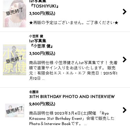
1st写真集
『TOSHIYUKI』
3,500
円
(税込)
★再販の予定はございません。ご了承ください★
小笠原 健
1st写真集
『小笠原 健』
3,500
円
(税込)
商品説明仕様 小笠原健さん1st写真集です！ 先着
順で直筆サイン入りをお送りいたします。 販売
元：有限会社エス・エル・エフ 発売日：2015年1
月12日 …
北園涼
31TH BIRTHDAY PHOTO AND INTERVIEW
2,800
円
(税込)
商品説明仕様 2023年3月4日(土)開催 「Ryo
Kitazono 31st Birthday Event」会場で販売した
Photo＆Interview Bookです。 …