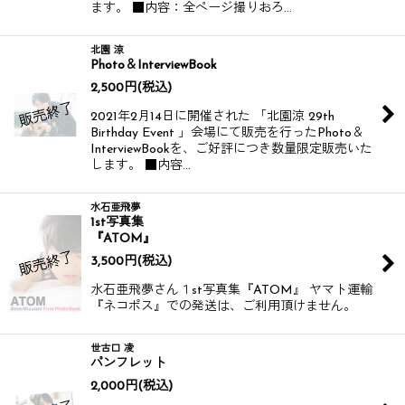
ます。 ■内容：全ページ撮りおろ…
北園 涼
Photo＆InterviewBook
2,500
円
(税込)
2021年2月14日に開催された 「北園涼 29th
Birthday Event 」会場にて販売を行ったPhoto＆
InterviewBookを、ご好評につき数量限定販売いた
します。 ■内容…
水石亜飛夢
1st写真集
『ATOM』
3,500
円
(税込)
水石亜飛夢さん１st写真集『ATOM』 ヤマト運輸
『ネコポス』での発送は、ご利用頂けません。
世古口 凌
パンフレット
2,000
円
(税込)