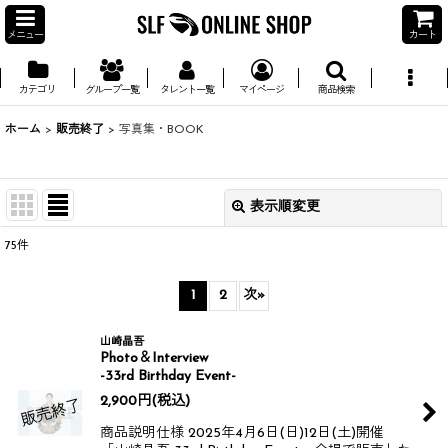
メニュー
カート
カテゴリ
グループ一覧
タレント一覧
マイページ
商品検索
ホーム
>
販売終了
>
写真集・BOOK
表示順変更
閉じる
75
件
並び順
:
1
2
次
»
絞り込む
山崎晶吾
Photo＆Interview
-33rd Birthday Event-
2,900
円
(税込)
商品説明仕様 2025年4月6日(日)12日(土)開催