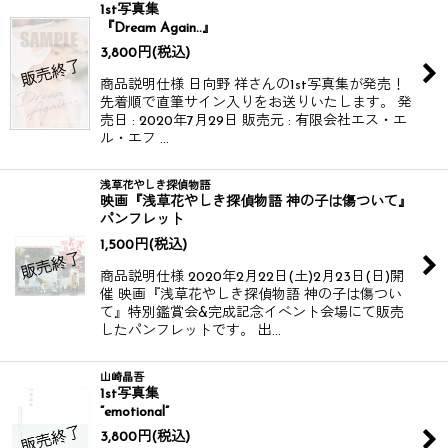
1st写真集
『Dream Again..』
3,800
円
(税込)
商品説明仕様 日向野 祥さんの1st写真集が発売！
先着順で直筆サイン入りをお送りいたします。 発
売日 : 2020年7月29日 販売元 : 有限会社エス・エ
ル・エフ …
浅草花やしき探偵物語
映画『浅草花やしき探偵物語 神の子は傷ついて』
パンフレット
1,500
円
(税込)
商品説明仕様 2020年2月22日(土)2月23日(日)開
催 映画『浅草花やしき探偵物語 神の子は傷つい
て』特別鑑賞会&完成記念イベント会場にて販売
したパンフレットです。 出…
山崎晶吾
1st写真集
“emotional”
3,800
円
(税込)