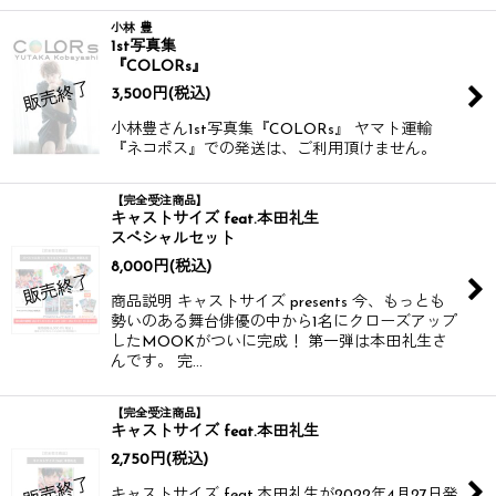
小林 豊
1st写真集
『COLORs』
3,500
円
(税込)
小林豊さん1st写真集『COLORs』 ヤマト運輸
『ネコポス』での発送は、ご利用頂けません。
【完全受注商品】
キャストサイズ feat.本田礼生
スペシャルセット
8,000
円
(税込)
商品説明 キャストサイズ presents 今、もっとも
勢いのある舞台俳優の中から1名にクローズアップ
したMOOKがついに完成！ 第一弾は本田礼生さ
んです。 完…
【完全受注商品】
キャストサイズ feat.本田礼生
2,750
円
(税込)
キャストサイズ feat.本田礼生が2022年4月27日発