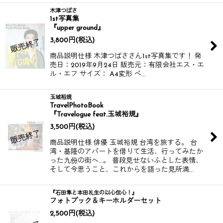
木津つばさ
1st写真集
『upper ground』
3,800
円
(税込)
商品説明仕様 木津つばささん1st写真集です！ 発
売日：2019年9月24日 販売元：有限会社エス・エ
ル・エフ サイズ： A4変形 ペ…
玉城裕規
TravelPhotoBook
『Travelogue feat.玉城裕規』
3,500
円
(税込)
商品説明仕様 俳優 玉城裕規 台湾を旅する。 台
湾・基隆のアパートを借りて生活、行ってみたか
った九份の街へ…。 普段見せないふとした表情、
そして今思うこと、これからを語った見所満…
『石田隼と本田礼生の以心伝心！』
フォトブック＆キーホルダーセット
2,500
円
(税込)