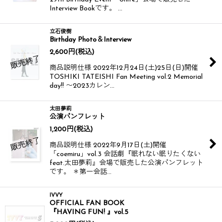
Interview Bookです。 …
立石俊樹
Birthday Photo＆Interview
2,600
円
(税込)
商品説明仕様 2022年12月24日(土)25日(日)開催
TOSHIKI TATEISHI Fan Meeting vol.2 Memorial
day!! 〜2023カレン…
太田夢莉
公演パンフレット
1,200
円
(税込)
商品説明仕様 2022年9月17日(土)開催
「coemiru」vol.3 会話劇『眠れない眠りたくない
feat.太田夢莉』会場で販売した公演パンフレット
です。 ＊第一会話…
IVVY
OFFICIAL FAN BOOK
『HAVING FUN! 』vol.5