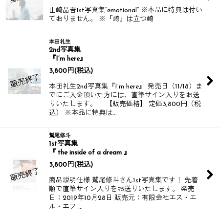
山崎晶吾1st写真集“emotional” ※本品に特典は付い
ておりません。 ※『崎』は立つ崎
本田礼生
2nd写真集
『I’m here』
3,800
円
(税込)
本田礼生2nd写真集『I’m here』 発売日（11/18）ま
でにご入金頂いた方には、直筆サイン入りをお送
りいたします。 【販売価格】 定価3,800円（税
込） ※本品に特典は…
鷲尾修斗
1st写真集
『 the inside of a dream 』
3,800
円
(税込)
商品説明仕様 鷲尾修斗さん1st写真集です！ 先着
順で直筆サイン入りをお送りいたします。 発売
日：2019年10月28日 販売元：有限会社エス・エ
ル・エフ …