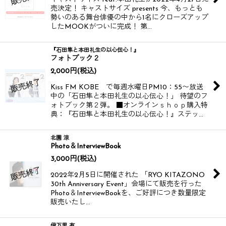
売決定！ キャストサイズ presents 今、もっとも
勢いのある舞台俳優の中から1名にクローズアップ
したMOOKがついに完成！ 第…
『石田隼と本田礼生の以心伝心！』
フォトブック２
2,000
円
(税込)
Kiss FM KOBE で毎週水曜日PM10：55〜放送
中の「石田隼と本田礼生の以心伝心！」 待望のフ
ォトブック第２弾。 ■オンラインｓｈｏｐ購入特
典：『石田隼と本田礼生の以心伝心！』ステッ…
北園 涼
Photo＆InterviewBook
3,000
円
(税込)
2022年2月5日に開催された 「RYO KITAZONO
30th Anniversary Event」会場にて販売を行った
Photo＆InterviewBookを、ご好評につき数量限定
販売いたし…