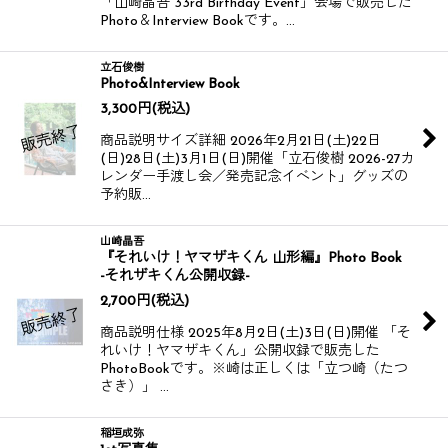
「山崎晶吾 33rd Birthday Event」会場で販売した
Photo＆Interview Bookです。​​ …
立石俊樹
Photo&Interview Book
3,300
円
(税込)
商品説明サイズ詳細 2026年2月21日(土)22日
(日)28日(土)3月1日(日)開催​​​​ 「立石俊樹 2026-27カ
レンダー手渡し会／発売記念イベント」​​グッズの
予約販…
山崎晶吾
『それいけ！ヤマザキくん 山形編』Photo Book
-それザキくん公開収録-
2,700
円
(税込)
商品説明仕様 2025年8月2日(土)3日(日)開催 「そ
れいけ！ヤマザキくん」公開収録で販売した
PhotoBookです。​​ ​​ ※崎は正しくは「立つ崎（たつ
さき）」 …
稲垣成弥