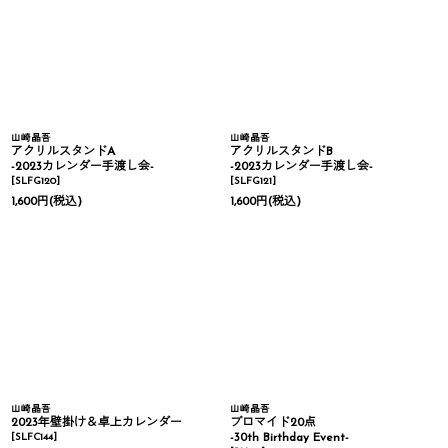
山崎晶吾
山崎晶吾
アクリルスタンドA
アクリルスタンドB
-2023カレンダー手渡し会-
-2023カレンダー手渡し会-
[
SLFG120
]
[
SLFG121
]
1,600
円
(税込)
1,600
円
(税込)
山崎晶吾
山崎晶吾
2023年壁掛け＆卓上カレンダー
ブロマイド20点
[
SLFC144
]
-30th Birthday Event-