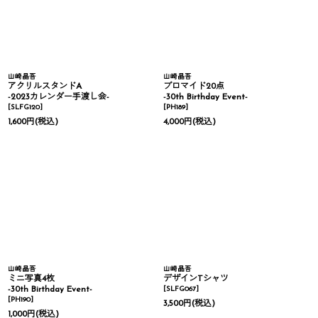
山崎晶吾
山崎晶吾
アクリルスタンドA
ブロマイド20点
-2023カレンダー手渡し会-
-30th Birthday Event-
[
SLFG120
]
[
PH189
]
1,600
円
(税込)
4,000
円
(税込)
山崎晶吾
山崎晶吾
ミニ写真4枚
デザインTシャツ
-30th Birthday Event-
[
SLFG067
]
[
PH190
]
3,500
円
(税込)
1,000
円
(税込)