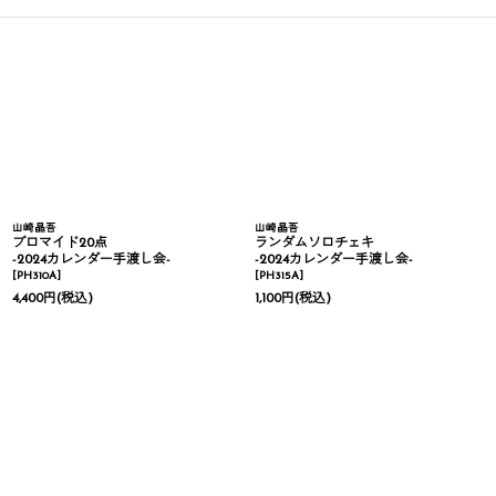
山崎晶吾
山崎晶吾
ブロマイド20点
ランダムソロチェキ
-2024カレンダー手渡し会-
-2024カレンダー手渡し会-
[
PH310A
]
[
PH315A
]
4,400
円
(税込)
1,100
円
(税込)