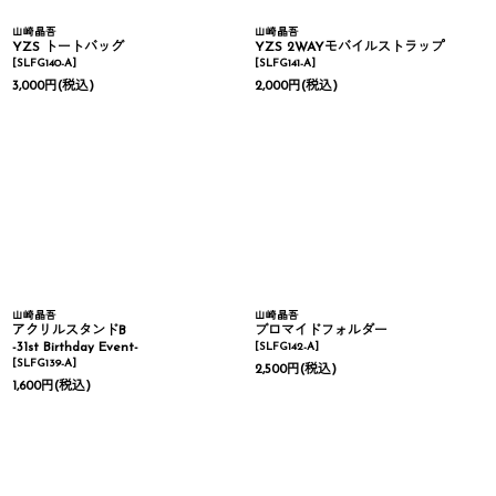
山崎晶吾
山崎晶吾
YZS トートバッグ
YZS 2WAYモバイルストラップ
[
SLFG140-A
]
[
SLFG141-A
]
3,000
円
(税込)
2,000
円
(税込)
山崎晶吾
山崎晶吾
アクリルスタンドB
ブロマイドフォルダー
-31st Birthday Event-
[
SLFG142-A
]
[
SLFG139-A
]
2,500
円
(税込)
1,600
円
(税込)