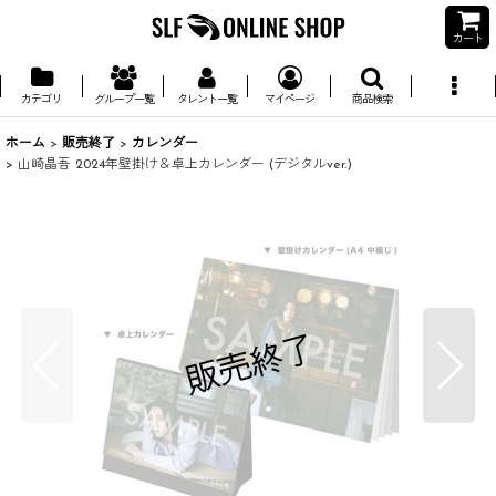
カート
カテゴリ
グループ一覧
タレント一覧
マイページ
商品検索
ホーム
>
販売終了
>
カレンダー
>
山崎晶吾 2024年壁掛け＆卓上カレンダー (デジタルver.)