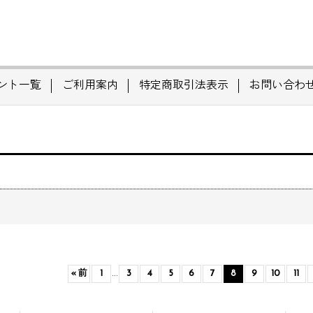
ント一覧
ご利用案内
特定商取引法表示
お問い合わ
«
前
1
...
3
4
5
6
7
8
9
10
11