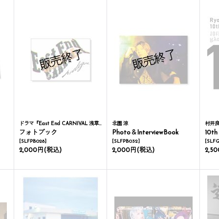
ドラマ『East End CARNIVAL 浅草花やしき探偵物語〜prologue〜』
北園 涼
村井
フォトブック
Photo＆InterviewBook
10th
[
SLFPB028
]
[
SLFPB032
]
[
SLFG
2,000円
(税込)
2,000円
(税込)
2,5