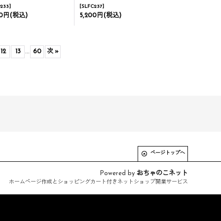
233
]
[
SLFC237
]
00円
(税込)
5,200円
(税込)
12
13
...
60
次
»
ページトップへ
Powered by
おちゃのこネット
ホームページ作成とショッピングカート付きネットショップ開業サービス