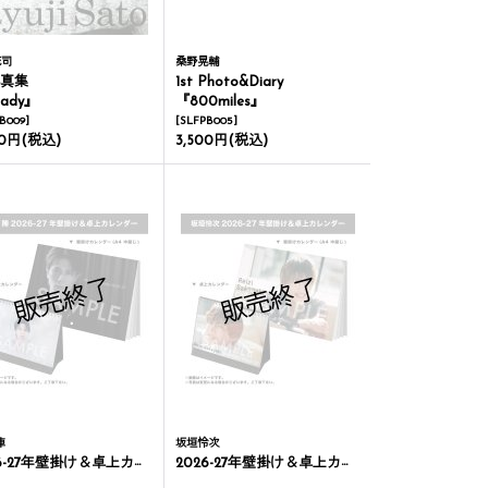
流司
桑野晃輔
写真集
1st Photo&Diary
ady』
『800miles』
B009
]
[
SLFPB005
]
00円
(税込)
3,500円
(税込)
陣
坂垣怜次
6-27年壁掛け＆卓上カレンダー
2026-27年壁掛け＆卓上カレンダー