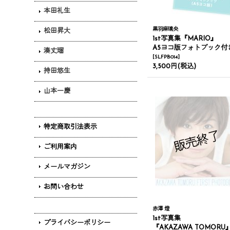
本田礼生
黒羽麻璃央
松田昇大
1st写真集『MARIO』
A5ヨコ版フォトブック付き【再販
湊丈瑠
[
SLFPB014
]
3,500円
(税込)
持田悠生
山本一慶
特定商取引法表示
ご利用案内
メールマガジン
お問い合わせ
赤澤 燈
1st写真集
プライバシーポリシー
『AKAZAWA TOMORU