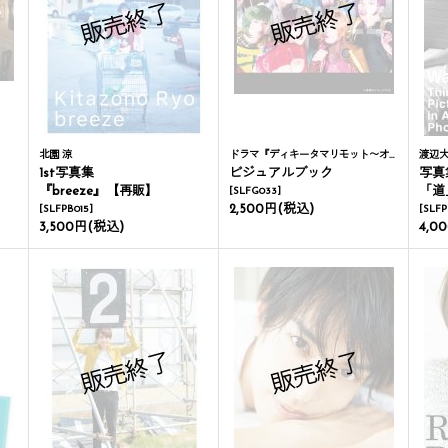
北園 涼
ドラマ『ディキータマリモット〜オウセンの若者たち〜』
渡辺
1st写真集
ビジュアルブック
写真
『breeze』【再販】
「道
[
SLFG033
]
2,500円
(税込)
[
SLFPB015
]
[
SLFP
3,500円
(税込)
4,0