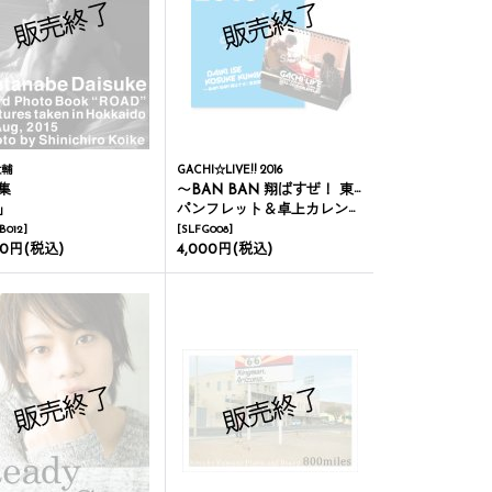
大輔
GACHI☆LIVE!! 2016
集
〜BAN BAN 翔ばすぜ！ 東西歌花火！〜
」
パンフレット＆卓上カレンダー
B012
]
[
SLFG008
]
00円
(税込)
4,000円
(税込)