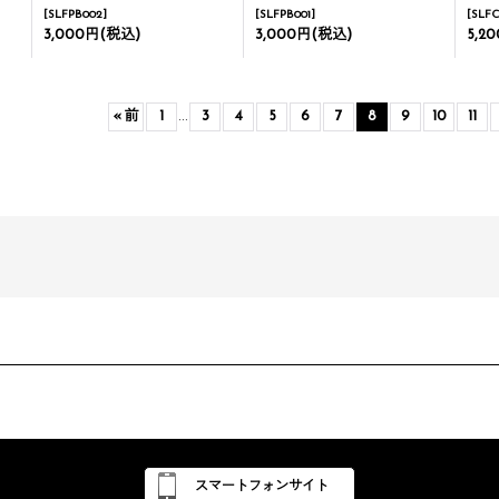
[
SLFPB002
]
[
SLFPB001
]
[
SLFC
3,000円
(税込)
3,000円
(税込)
5,2
«
前
1
...
3
4
5
6
7
8
9
10
11
スマートフォンサイト