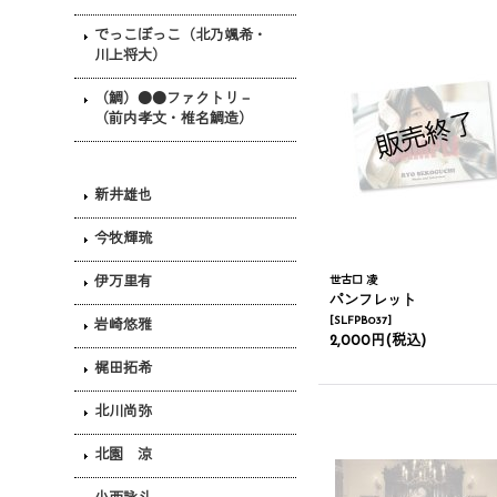
でっこぼっこ（北乃颯希・
川上将大）
（鯛）●●ファクトリ－
（前内孝文・椎名鯛造）
新井雄也
今牧輝琉
伊万里有
世古口 凌
パンフレット
[
SLFPB037
]
岩崎悠雅
2,000円
(税込)
梶田拓希
北川尚弥
北園 涼