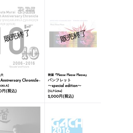
良大
映画『Please Please Please』
 Anniversary Chronicle
パンフレット
〜special edition〜
010-A
]
00円
(税込)
[
SLFG014
]
2,000円
(税込)