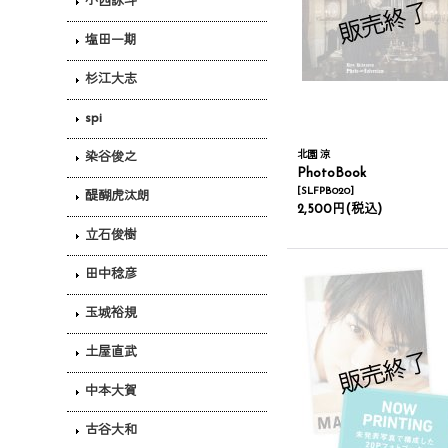
小西詠斗
塩田一期
杉江大志
spi
北園 涼
染谷俊之
PhotoBook
[
SLFPB020
]
醍醐虎汰朗
2,500円
(税込)
立石俊樹
田中稔彦
玉城裕規
土屋直武
中本大賀
古谷大和