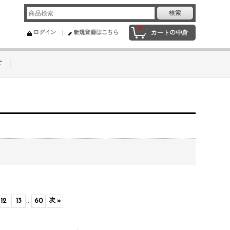
0
ログイン
新規登録はこちら
カートの中身
せ
12
13
...
60
次
»