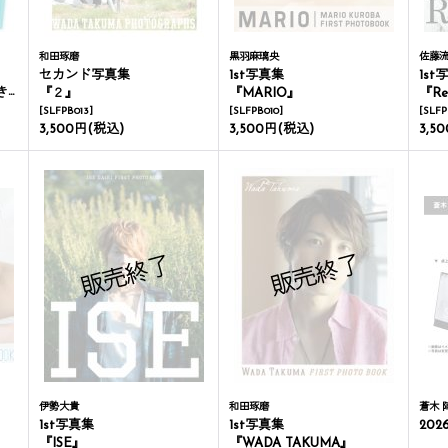
和田琢磨
黒羽麻璃央
佐藤
セカンド写真集
1st写真集
1st
】
『２』
『MARIO』
『Re
[
SLFPB013
]
[
SLFPB010
]
[
SLFP
3,500円
(税込)
3,500円
(税込)
3,5
伊勢大貴
和田琢磨
蒼木 
1st写真集
1st写真集
202
』
『ISE』
『WADA TAKUMA』