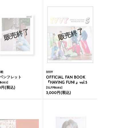
夢莉
IVVY
パンフレット
OFFICIAL FAN BOOK
『HAVING FUN! 』vol.5
B053
]
00円
(税込)
[
SLFPB052
]
3,000円
(税込)