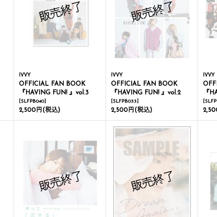
IVVY
IVVY
IVVY
OFFICIAL FAN BOOK
OFFICIAL FAN BOOK
OFF
『HAVING FUN! 』vol.3
『HAVING FUN! 』vol.2
『HA
[
SLFPB040
]
[
SLFPB033
]
[
SLFP
2,500円
(税込)
2,500円
(税込)
2,5