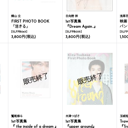
輝山 立
日向野 祥
浅草
FIRST PHOTO BOOK
1st写真集
映画『浅
「活きる」
『Dream Again..』
パン
[
SLFPB043
]
[
SLFPB035
]
[
SLFP
3,800円
(税込)
3,800円
(税込)
1,5
鷲尾修斗
木津つばさ
玉城
1st写真集
1st写真集
Trav
『 the inside of a dream 』
『upper ground』
『Tra