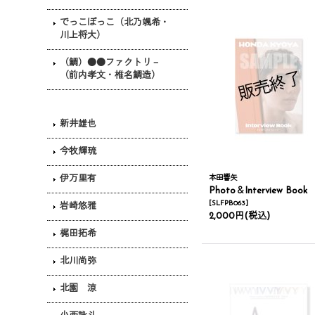
でっこぼっこ（北乃颯希・
川上将大）
（鯛）●●ファクトリ－
（前内孝文・椎名鯛造）
新井雄也
今牧輝琉
伊万里有
本田響矢
Photo＆Interview Book
[
SLFPB063
]
岩崎悠雅
2,000円
(税込)
梶田拓希
北川尚弥
北園 涼