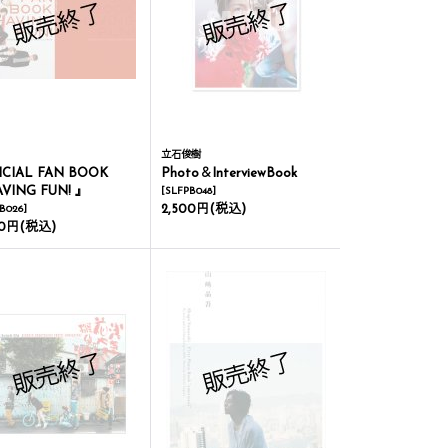
立石俊樹
ICIAL FAN BOOK
Photo＆InterviewBook
VING FUN! 』
[
SLFPB048
]
2,500円
(税込)
B026
]
00円
(税込)