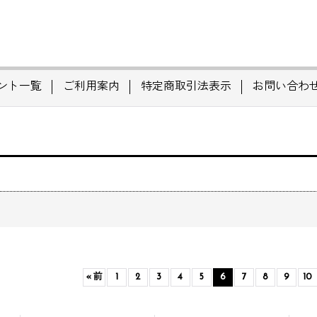
ント一覧
ご利用案内
特定商取引法表示
お問い合わ
«
前
1
2
3
4
5
6
7
8
9
10