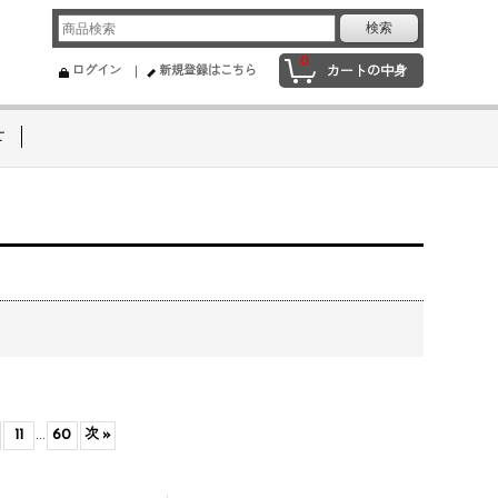
0
ログイン
新規登録はこちら
カートの中身
せ
11
...
60
次
»