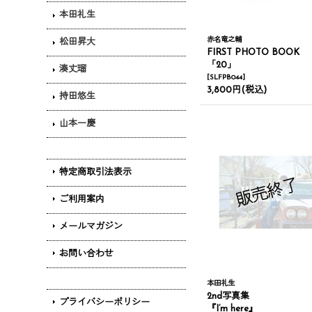
本田礼生
赤名竜之輔
松田昇大
FIRST PHOTO BOOK
「20」
湊丈瑠
[
SLFPB044
]
3,800円
(税込)
持田悠生
山本一慶
特定商取引法表示
ご利用案内
メールマガジン
お問い合わせ
本田礼生
2nd写真集
プライバシーポリシー
『I’m here』