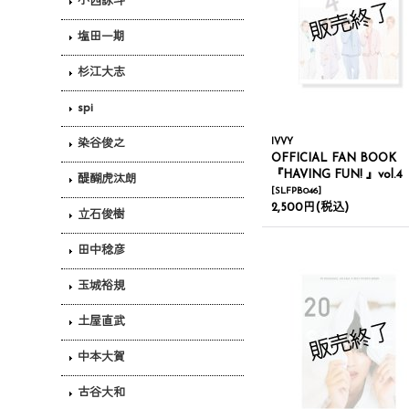
小西詠斗
塩田一期
杉江大志
spi
IVVY
染谷俊之
OFFICIAL FAN BOOK
『HAVING FUN! 』vol.4
醍醐虎汰朗
[
SLFPB046
]
2,500円
(税込)
立石俊樹
田中稔彦
玉城裕規
土屋直武
中本大賀
古谷大和