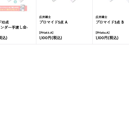
広井雄士
広井雄士
10点
ブロマイド5点 A
ブロマイド5点 B
カレンダー手渡し会-
[
PH453-A
]
[
PH454-A
]
税込)
1,100円
(税込)
1,100円
(税込)