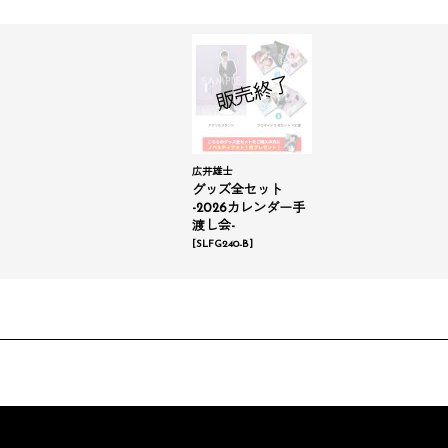
広井雄士
グッズ全セット
-2026カレンダー手
渡し会-
[
SLFG240-B
]