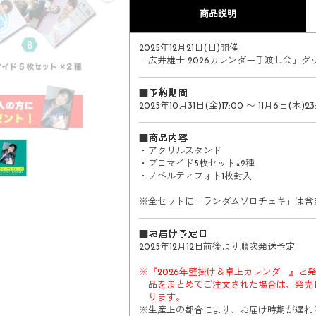
商品説明
2025年12月21日(日)開催​​​​
「広井雄士 2026カレンダー手渡し会」グ
■予約期間
2025年10月31日(金)17:00 〜 11月6日(木)23
■商品内容
・アクリルスタンド
・ブロマイド5枚セット×2種
・ノベルティフォト1枚封入
※全セットに「ランダムソロチェキ」は含
■お届け予定日
2025年12月12日前後より順次発送予定
※
『2026年壁掛け＆卓上カレンダー』と
品をまとめてご注文された場合は、発売
ります。
※
生産上の都合により、お届け時期が遅れ