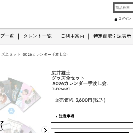
ログイン
プ一覧
タレント一覧
ご利用案内
特定商取引法表示
ズ全セット -2026カレンダー手渡し会-
広井雄士
グッズ全セット
-2026カレンダー手渡し会-
[
SLFG240-B
]
販売価格
:
3,800円
(税込)
注意事項