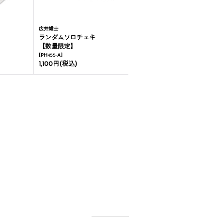
広井雄士
ランダムソロチェキ
【数量限定】
[
PH455-A
]
1,100円
(税込)