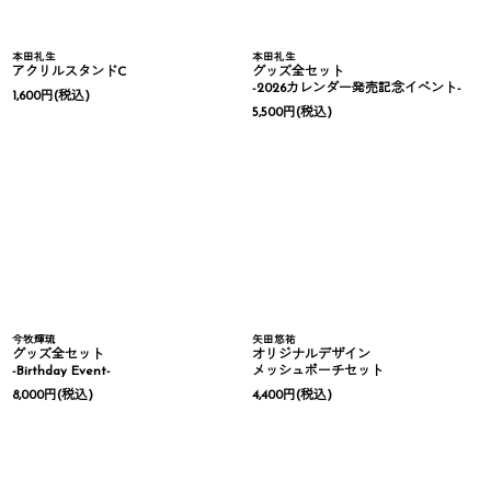
本田礼生
本田礼生
アクリルスタンドC
グッズ全セット
-2026カレンダー発売記念イベント-
1,600
円
(税込)
5,500
円
(税込)
今牧輝琉
矢田悠祐
グッズ全セット
オリジナルデザイン
-Birthday Event-
メッシュポーチセット
8,000
円
(税込)
4,400
円
(税込)