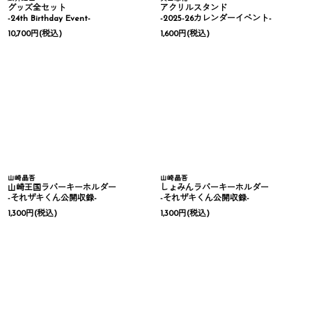
グッズ全セット
アクリルスタンド
-24th Birthday Event-
-2025-26カレンダーイベント-
10,700
円
(税込)
1,600
円
(税込)
山崎晶吾
山崎晶吾
山崎王国ラバーキーホルダー
しょみんラバーキーホルダー
-それザキくん公開収録-
-それザキくん公開収録-
1,300
円
(税込)
1,300
円
(税込)