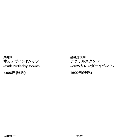
広井雄士
醍醐虎汰朗
本人デザインTシャツ
アクリルスタンド
-24th Birthday Event-
-2025カレンダーイベント-
4,600
円
(税込)
1,600
円
(税込)
広井雄士
矢田悠祐