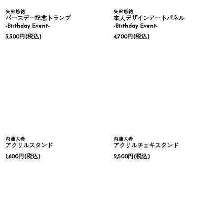
矢田悠祐
矢田悠祐
バースデー記念トランプ
本人デザインアートパネル
-Birthday Event-
-Birthday Event-
3,300
円
(税込)
4,700
円
(税込)
内藤大希
内藤大希
アクリルスタンド
アクリルチェキスタンド
1,600
円
(税込)
2,500
円
(税込)