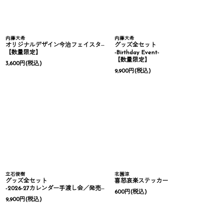
内藤大希
内藤大希
オリジナルデザイン今治フェイスタオル
グッズ全セット
【数量限定】
-Birthday Event-
【数量限定】
3,600
円
(税込)
9,900
円
(税込)
立石俊樹
北園涼
グッズ全セット
喜怒哀楽ステッカー
-2026-27カレンダー手渡し会／発売記念イベント-
600
円
(税込)
9,900
円
(税込)