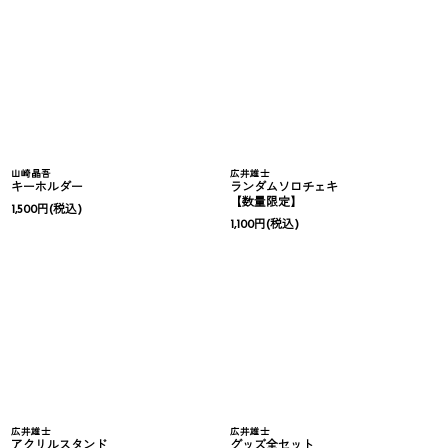
山崎晶吾
広井雄士
キーホルダー
ランダムソロチェキ
【数量限定】
1,500
円
(税込)
1,100
円
(税込)
広井雄士
広井雄士
アクリルスタンド
グッズ全セット