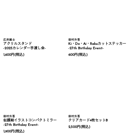
広井雄士
田村升吾
アクリルスタンド
Ki・Do・Ai・Rakuカットステッカー
-2025カレンダー手渡し会-
-27th Birthday Event-
1,600
円
(税込)
600
円
(税込)
田村升吾
田村升吾
似顔絵イラストコンパクトミラー
クリアカード4枚セットB
-27th Birthday Event-
2,500
円
(税込)
1,900
円
(税込)