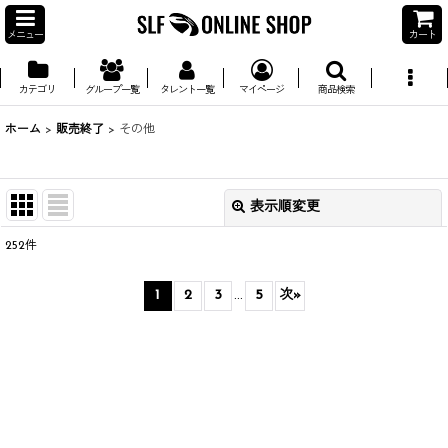
メニュー
カート
カテゴリ
グループ一覧
タレント一覧
マイページ
商品検索
ホーム
>
販売終了
>
その他
表示順変更
閉じる
252
件
並び順
:
1
2
3
...
5
次
»
絞り込む