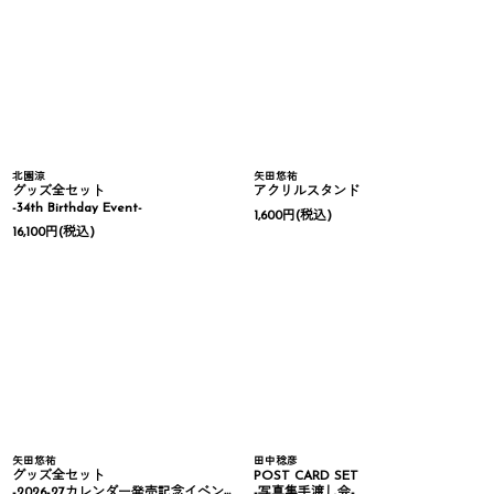
北園涼
矢田悠祐
グッズ全セット
アクリルスタンド
-34th Birthday Event-
1,600
円
(税込)
16,100
円
(税込)
矢田悠祐
田中稔彦
グッズ全セット
POST CARD SET
-2026-27カレンダー発売記念イベント-
-写真集手渡し会-