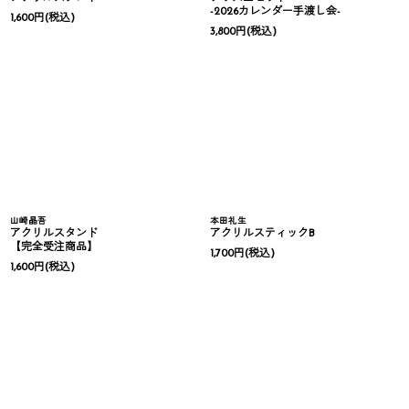
-2026カレンダー手渡し会-
1,600
円
(税込)
3,800
円
(税込)
山崎晶吾
本田礼生
アクリルスタンド
アクリルスティックB
【完全受注商品】
1,700
円
(税込)
1,600
円
(税込)