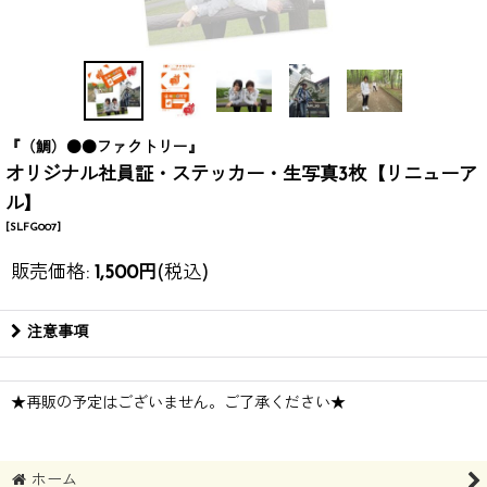
『（鯛）●●ファクトリー』
オリジナル社員証・ステッカー・生写真3枚【リニューア
ル】
[
SLFG007
]
販売価格
:
1,500
円
(税込)
注意事項
★再販の予定はございません。ご了承ください★
ホーム