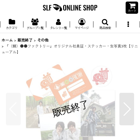
カート
カテゴリ
グループ一覧
タレント一覧
マイページ
商品検索
ホーム
>
販売終了
>
その他
>
『（鯛）●●ファクトリー』オリジナル社員証・ステッカー・生写真3枚【リニ
ューアル】