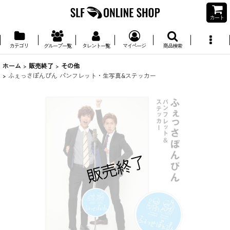
カート
カテゴリ
グループ一覧
タレント一覧
マイページ
商品検索
ホーム
>
販売終了
>
その他
>
ふぇっさぽんぴん パンフレット・生写真&ステッカー