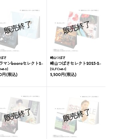
つばさ
崎山つばさ
booroセレクト2023-24年壁掛け＆卓上カレンダー
崎山つばさセレクト2023-24年壁掛け＆卓上カレンダー
148-2
]
[
SLFC148-1
]
00円
(税込)
5,500円
(税込)