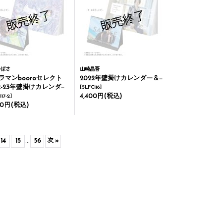
つばさ
山崎晶吾
ラマンbooroセレクト
2022年壁掛けカレンダー＆卓上カレンダー
-23年壁掛けカレンダー＆卓上カレンダー
[
SLFC116
]
4,400円
(税込)
117-2
]
00円
(税込)
14
15
...
56
次
»