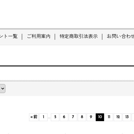
ント一覧
ご利用案内
特定商取引法表示
お問い合わ
«
前
1
...
5
6
7
8
9
10
11
12
13