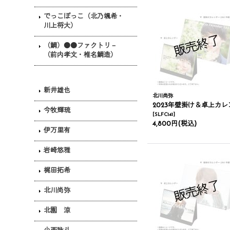
でっこぼっこ（北乃颯希・
川上将大）
（鯛）●●ファクトリ－
（前内孝文・椎名鯛造）
新井雄也
北川尚弥
2023年壁掛け＆卓上カレンダ
今牧輝琉
[
SLFC141
]
4,800円
(税込)
伊万里有
岩崎悠雅
梶田拓希
北川尚弥
北園 涼