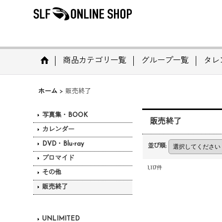
商品カテゴリ一覧
グループ一覧
タレ
ホーム
>
販売終了
写真集・BOOK
販売終了
カレンダー
DVD・Blu-ray
並び順
:
ブロマイド
1,117
件
その他
販売終了
UNLIMITED