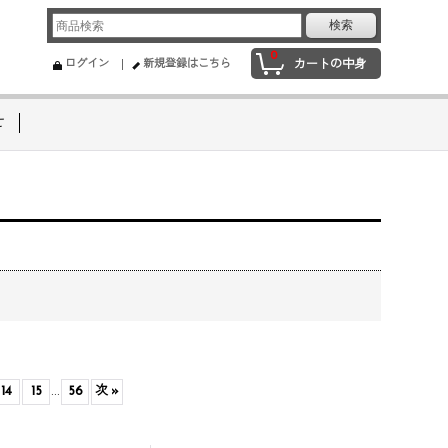
0
ログイン
新規登録はこちら
カートの中身
せ
14
15
...
56
次
»