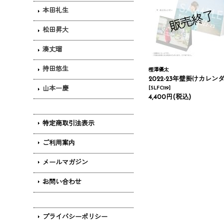
本田礼生
松田昇大
湊丈瑠
持田悠生
樫澤優太
2022-23年壁掛けカレンダー＆卓上カレンダ
山本一慶
[
SLFC119
]
4,400円
(税込)
特定商取引法表示
ご利用案内
メールマガジン
お問い合わせ
プライバシーポリシー