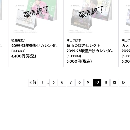
松島勇之介
崎山つばさ
崎山
ー
2022-23年壁掛けカレンダー＆卓上カレンダー
崎山つばさセレクト
カメ
2022-23年壁掛けカレンダー＆卓上カレンダー
2022
[
SLFC125
]
4,400円
(税込)
[
SLFC117-1
]
[
SLFC
5,000円
(税込)
5,0
«
前
1
...
5
6
7
8
9
10
11
12
13