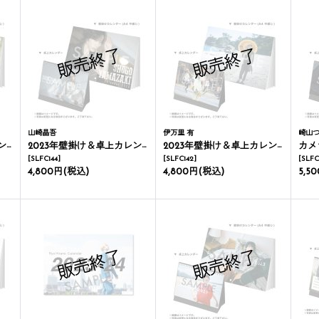
山崎晶吾
伊万里 有
崎山
ー
2023年壁掛け＆卓上カレンダー
2023年壁掛け＆卓上カレンダー
カメラマン
[
SLFC144
]
[
SLFC142
]
[
SLFC
4,800円
(税込)
4,800円
(税込)
5,5