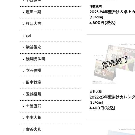
小西詠斗
坪倉康晴
塩田一期
2023-24年壁掛け＆卓上カレンダ
[
SLFC151
]
4,800円
(税込)
杉江大志
spi
染谷俊之
醍醐虎汰朗
立石俊樹
田中稔彦
古谷大和
玉城裕規
2022-23年壁掛けカレンダー＆卓上カレンダ
[
SLFC118
]
土屋直武
4,400円
(税込)
中本大賀
古谷大和