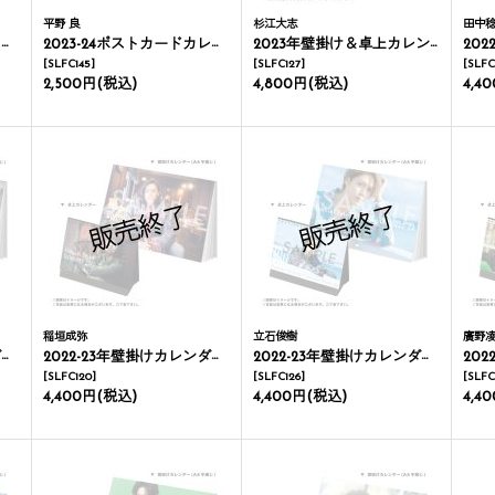
平野 良
杉江大志
田中
ー
2023-24ポストカードカレンダー
2023年壁掛け＆卓上カレンダー
2022
[
SLFC145
]
[
SLFC127
]
[
SLFC
2,500円
(税込)
4,800円
(税込)
4,4
稲垣成弥
立石俊樹
廣野
ー
2022-23年壁掛けカレンダー＆卓上カレンダー
2022-23年壁掛けカレンダー＆卓上カレンダー
2022
[
SLFC120
]
[
SLFC126
]
[
SLFC
4,400円
(税込)
4,400円
(税込)
4,4