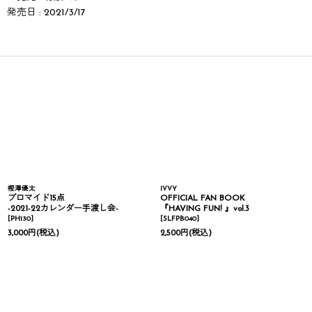
発売日 : 2021/3/17
樫澤優太
IVVY
ブロマイド15点
OFFICIAL FAN BOOK
-2021-22カレンダー手渡し会-
『HAVING FUN! 』vol.3
[
PH130
]
[
SLFPB040
]
3,000
円
(税込)
2,500
円
(税込)