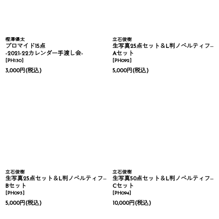
樫澤優太
立石俊樹
ブロマイド15点
生写真25点セット＆L判ノベルティフォト1枚
-2021-22カレンダー手渡し会-
Aセット
[
PH130
]
[
PH092
]
3,000
円
(税込)
5,000
円
(税込)
立石俊樹
立石俊樹
生写真25点セット＆L判ノベルティフォト1枚
生写真50点セット＆L判ノベルティフォト2枚
Bセット
Cセット
[
PH093
]
[
PH094
]
5,000
円
(税込)
10,000
円
(税込)