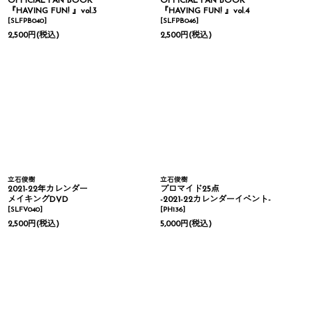
OFFICIAL FAN BOOK
OFFICIAL FAN BOOK
『HAVING FUN! 』vol.3
『HAVING FUN! 』vol.4
[
SLFPB040
]
[
SLFPB046
]
2,500
円
(税込)
2,500
円
(税込)
立石俊樹
立石俊樹
2021-22年カレンダー
ブロマイド25点
メイキングDVD
-2021-22カレンダーイベント-
[
SLFV040
]
[
PH136
]
2,500
円
(税込)
5,000
円
(税込)