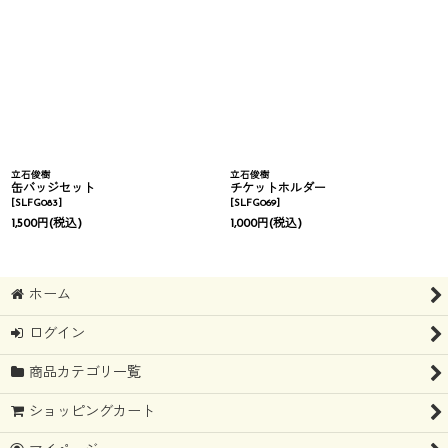
立石俊樹
立石俊樹
缶バッジセット
チケットホルダー
[
SLFG083
]
[
SLFG069
]
1,500
円
(税込)
1,000
円
(税込)
ホーム
ログイン
商品カテゴリ一覧
ショッピングカート