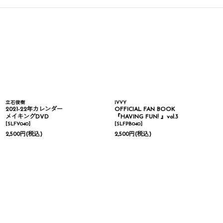
立石俊樹
IVVY
2021-22年カレンダー
OFFICIAL FAN BOOK
メイキングDVD
『HAVING FUN! 』vol.3
[
SLFV040
]
[
SLFPB040
]
2,500
円
(税込)
2,500
円
(税込)