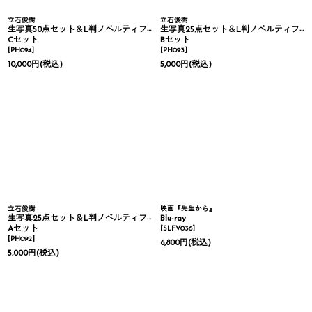
立石俊樹
立石俊樹
生写真50点セット＆L判ノベルティフォト2枚
生写真25点セット＆L判ノベルティフォト1枚
Cセット
Bセット
[
PH094
]
[
PH093
]
10,000
円
(税込)
5,000
円
(税込)
立石俊樹
映画『先生から』
生写真25点セット＆L判ノベルティフォト1枚
Blu-ray
Aセット
[
SLFV036
]
[
PH092
]
6,800
円
(税込)
5,000
円
(税込)