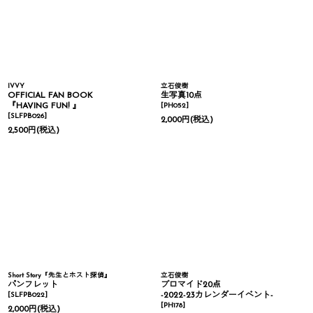
IVVY
立石俊樹
OFFICIAL FAN BOOK
生写真10点
『HAVING FUN! 』
[
PH052
]
[
SLFPB026
]
2,000
円
(税込)
2,500
円
(税込)
Short Story『先生とホスト探偵』
立石俊樹
パンフレット
ブロマイド20点
[
SLFPB022
]
-2022-23カレンダーイベント-
[
PH178
]
2,000
円
(税込)