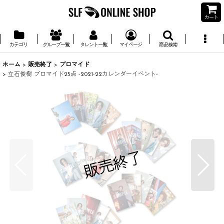
カート
カテゴリ
グループ一覧
タレント一覧
マイページ
商品検索
ホーム
>
販売終了
>
ブロマイド
>
立石俊樹 ブロマイド25点 -2021-22カレンダーイベント-