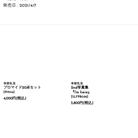
発売日 : 2021/4/7
本田礼生
本田礼生
ブロマイド20点セット
2nd写真集
[
PH134
]
『I’m here』
[
SLFPB036
]
4,000
円
(税込)
3,800
円
(税込)