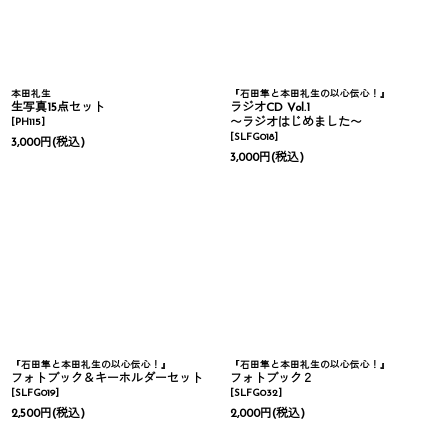
本田礼生
『石田隼と本田礼生の以心伝心！』
生写真15点セット
ラジオCD Vol.1
[
PH115
]
〜ラジオはじめました〜
[
SLFG018
]
3,000
円
(税込)
3,000
円
(税込)
『石田隼と本田礼生の以心伝心！』
『石田隼と本田礼生の以心伝心！』
フォトブック＆キーホルダーセット
フォトブック２
[
SLFG019
]
[
SLFG032
]
2,500
円
(税込)
2,000
円
(税込)