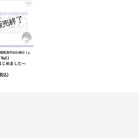
田礼生の以心伝心！』
ol.1
はじめました〜
税込)