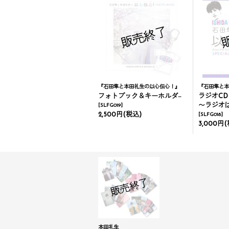
『石田隼と本田礼生の以心伝心！』
『石田隼と本
フォトブック＆キーホルダーセット
ラジオCD V
〜ラジオ
[
SLFG019
]
2,500円
(税込)
[
SLFG018
]
3,000円
(
本田礼生