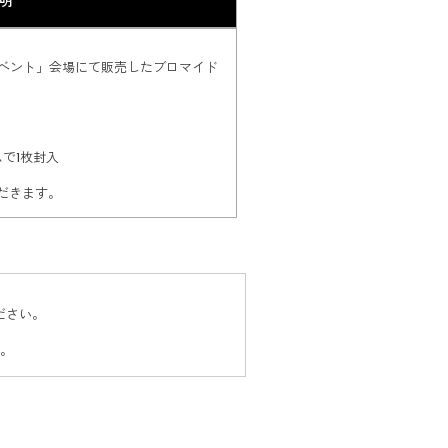
明
記念イベント」会場にて販売したブロマイド
で1枚封入
だきます。
ださい。
す。