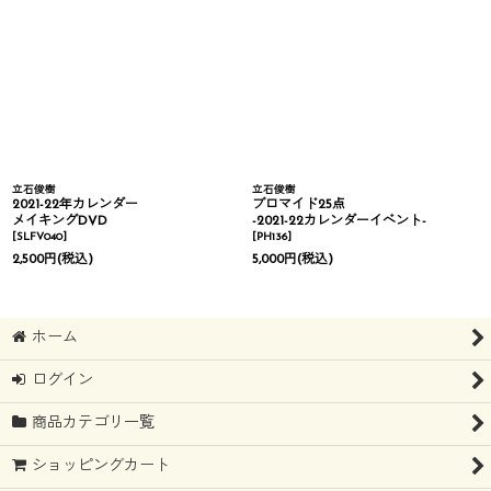
立石俊樹
立石俊樹
2021-22年カレンダー
ブロマイド25点
メイキングDVD
-2021-22カレンダーイベント-
[
SLFV040
]
[
PH136
]
2,500
円
(税込)
5,000
円
(税込)
ホーム
ログイン
商品カテゴリ一覧
ショッピングカート