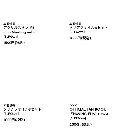
立石俊樹
立石俊樹
アクリルスタンドB
クリアファイルAセット
-Fan Meeting vol.1-
[
SLFG072
]
[
SLFG071
]
1,000
円
(税込)
1,500
円
(税込)
立石俊樹
IVVY
クリアファイルBセット
OFFICIAL FAN BOOK
[
SLFG073
]
『HAVING FUN! 』vol.4
[
SLFPB046
]
1,000
円
(税込)
2,500
円
(税込)