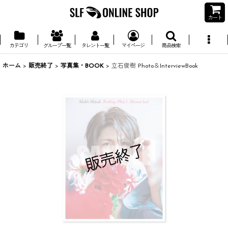
カート
カテゴリ
グループ一覧
タレント一覧
マイページ
商品検索
ホーム
>
販売終了
>
写真集・BOOK
>
立石俊樹 Photo＆InterviewBook