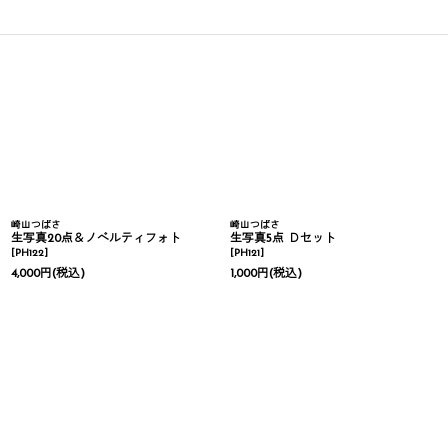
崎山つばさ
崎山つばさ
生写真20点＆ノベルティフォト
生写真5点 Ｄセット
[
PH122
]
[
PH121
]
4,000
円
(税込)
1,000
円
(税込)