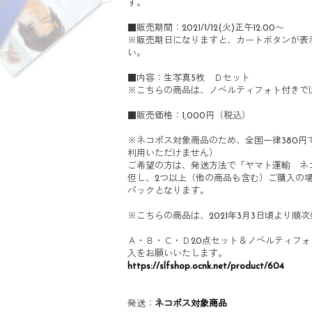
す。
■販売期間：2021/1/12(火)正午12:00〜
※販売期日になりますと、カートボタンが表
い。
■内容：生写真5枚 Ｄセット
※こちらの商品は、ノベルティフォト付きで
■販売価格：1,000円（税込）
※ネコポス対象商品のため、全国一律380円
利用いただけません）
ご希望の方は、発送方法で「ヤマト運輸 ネ
但し、2つ以上（他の商品も含む）ご購入の
パックとなります。
※こちらの商品は、2021年3月3日頃より順
Ａ・Ｂ・Ｃ・Ｄ20点セット＆ノベルティフ
入をお願いいたします。
https://slfshop.ocnk.net/product/604
発送：
ネコポス対象商品