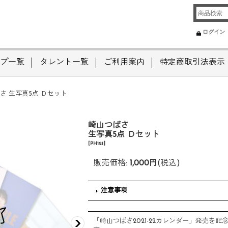
ログイン
プ一覧
タレント一覧
ご利用案内
特定商取引法表示
さ 生写真5点 Ｄセット
崎山つばさ
生写真5点 Ｄセット
[
PH121
]
販売価格
:
1,000円
(税込)
注意事項
「崎山つばさ2021-22カレンダー」発売を