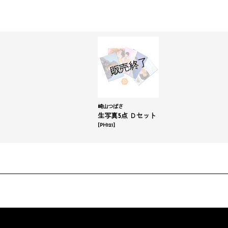
崎山つばさ
生写真5点 Ｄセット
[
PH121
]