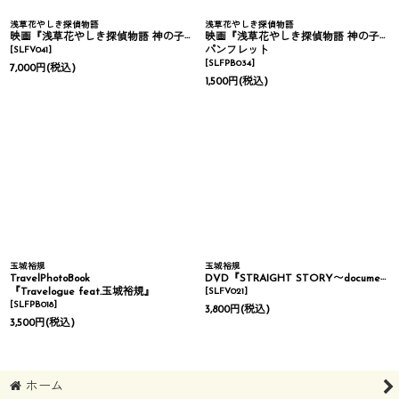
浅草花やしき探偵物語
浅草花やしき探偵物語
映画『浅草花やしき探偵物語 神の子は傷ついて』Blu-ray
映画『浅草花やしき探偵物語 神の子は傷ついて』
[
SLFV041
]
パンフレット
[
SLFPB034
]
7,000
円
(税込)
1,500
円
(税込)
玉城裕規
玉城裕規
TravelPhotoBook
DVD『STRAIGHT STORY〜document of YUKI TAMAKI〜』
『Travelogue feat.玉城裕規』
[
SLFV021
]
[
SLFPB018
]
3,800
円
(税込)
3,500
円
(税込)
ホーム