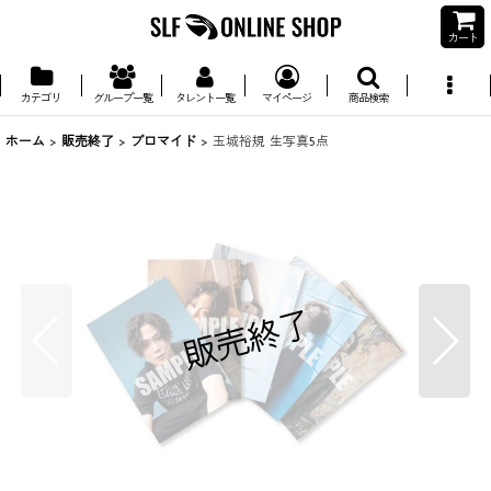
カート
カテゴリ
グループ一覧
タレント一覧
マイページ
商品検索
ホーム
>
販売終了
>
ブロマイド
>
玉城裕規 生写真5点