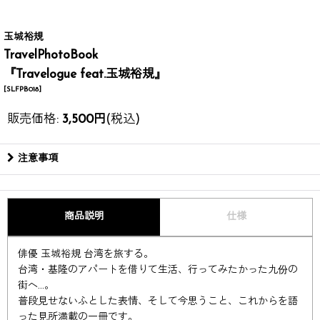
玉城裕規
TravelPhotoBook
『Travelogue feat.玉城裕規』
[
SLFPB018
]
販売価格
:
3,500
円
(税込)
注意事項
商品説明
仕様
俳優 玉城裕規 台湾を旅する。
台湾・基隆のアパートを借りて生活、行ってみたかった九份の
街へ…。
普段見せないふとした表情、そして今思うこと、これからを語
った見所満載の一冊です。