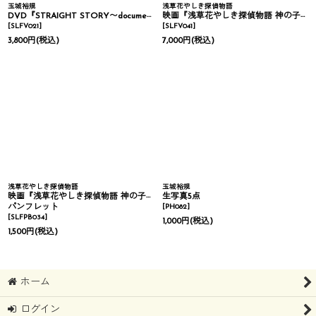
玉城裕規
浅草花やしき探偵物語
DVD『STRAIGHT STORY〜document of YUKI TAMAKI〜』
映画『浅草花やしき探偵物語 神の子は傷ついて』Blu-ray
[
SLFV021
]
[
SLFV041
]
3,800
円
(税込)
7,000
円
(税込)
浅草花やしき探偵物語
玉城裕規
映画『浅草花やしき探偵物語 神の子は傷ついて』
生写真5点
パンフレット
[
PH082
]
[
SLFPB034
]
1,000
円
(税込)
1,500
円
(税込)
ホーム
ログイン