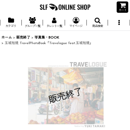
カート
カテゴリ
グループ一覧
タレント一覧
マイページ
商品検索
ホーム
>
販売終了
>
写真集・BOOK
>
玉城裕規 TravelPhotoBook『Travelogue feat.玉城裕規』