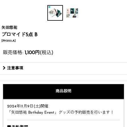
矢田悠祐
ブロマイド5点 B
[
PH353-A
]
販売価格
:
1,100
円
(税込)
注意事項
商品説明
2024年11月9日(土)開催
「矢田悠祐 Birthday Event」グッズの予約販売を行います！