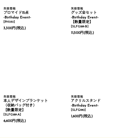
矢田悠祐
矢田悠祐
ブロマイド15点
グッズ全セット
-Birthday Event-
-Birthday Event-
[
PH351
]
【数量限定】
[
SLFG189-B
]
3,300
円
(税込)
11,500
円
(税込)
矢田悠祐
矢田悠祐
本人デザインブランケット
アクリルスタンド
（収納バッグ付き）
-Birthday Event-
【数量限定】
[
SLFG190
]
[
SLFG189-A
]
1,600
円
(税込)
6,600
円
(税込)