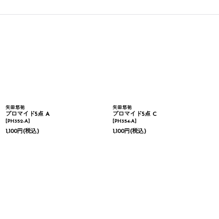
矢田悠祐
矢田悠祐
ブロマイド5点 A
ブロマイド5点 C
[
PH352-A
]
[
PH354-A
]
1,100
円
(税込)
1,100
円
(税込)