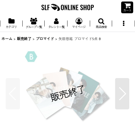
カート
カテゴリ
グループ一覧
タレント一覧
マイページ
商品検索
ホーム
>
販売終了
>
ブロマイド
>
矢田悠祐 ブロマイド5点 B