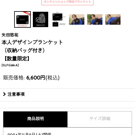
矢田悠祐
本人デザインブランケット
（収納バッグ付き）
【数量限定】
[
SLFG189-A
]
販売価格
:
6,600
円
(税込)
注意事項
商品説明
サイズ詳細