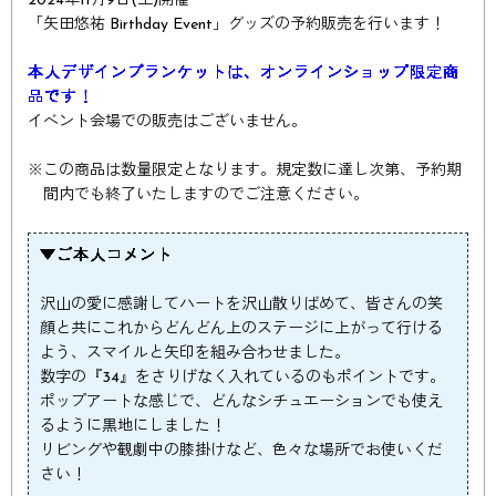
2024年11月9日(土)開催
「矢田悠祐 Birthday Event」グッズの予約販売を行います！
本人デザインブランケットは、オンラインショップ限定商
品です！
イベント会場での販売はございません。
※
この商品は数量限定となります。規定数に達し次第、予約期
間内でも終了いたしますのでご注意ください。
▼ご本人コメント
沢山の愛に感謝してハートを沢山散りばめて、皆さんの笑
顔と共にこれからどんどん上のステージに上がって行ける
よう、スマイルと矢印を組み合わせました。
数字の『34』をさりげなく入れているのもポイントです。
ポップアートな感じで、どんなシチュエーションでも使え
るように黒地にしました！
リビングや観劇中の膝掛けなど、色々な場所でお使いくだ
さい！