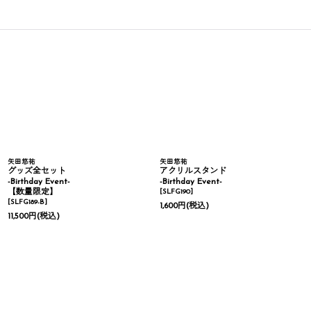
矢田悠祐
矢田悠祐
グッズ全セット
アクリルスタンド
-Birthday Event-
-Birthday Event-
【数量限定】
[
SLFG190
]
[
SLFG189-B
]
1,600
円
(税込)
11,500
円
(税込)