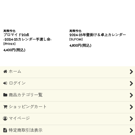
高橋怜也
高橋怜也
ブロマイド20点
2024-25年壁掛け＆卓上カレンダー
-2024-25カレンダー手渡し会-
[
SLFC181
]
[
PH323
]
4,800
円
(税込)
4,400
円
(税込)
ホーム
ログイン
商品カテゴリ一覧
ショッピングカート
マイページ
特定商取引法表示