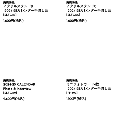
高橋怜也
高橋怜也
アクリルスタンドB
アクリルスタンドC
-2024-25カレンダー手渡し会-
-2024-25カレンダー手渡し会-
[
SLFG174
]
[
SLFG175
]
1,600
円
(税込)
1,600
円
(税込)
高橋怜也
高橋怜也
2024-25 CALENDAR
ミニフォトカード4枚
Photo & Interview
-2024-25カレンダー手渡し会-
[
SLFG172
]
[
PH324
]
2,600
円
(税込)
1,100
円
(税込)