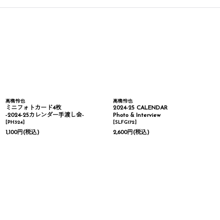
高橋怜也
高橋怜也
ミニフォトカード4枚
2024-25 CALENDAR
-2024-25カレンダー手渡し会-
Photo & Interview
[
PH324
]
[
SLFG172
]
1,100
円
(税込)
2,600
円
(税込)