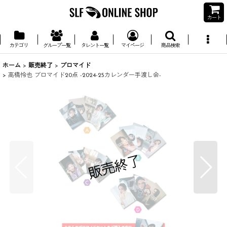
カート
カテゴリ
グループ一覧
タレント一覧
マイページ
商品検索
ホーム
>
販売終了
>
ブロマイド
>
高橋怜也 ブロマイド20点 -2024-25カレンダー手渡し会-