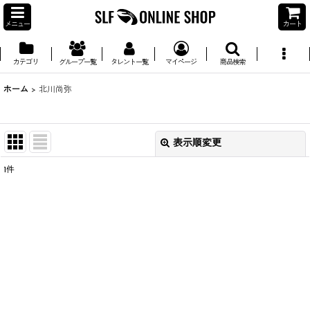
メニュー
カート
カテゴリ
グループ一覧
タレント一覧
マイページ
商品検索
ホーム
>
北川尚弥
表示順変更
閉じる
1
件
並び順
:
絞り込む